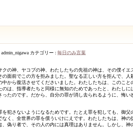
:
admin_nigawa
カテゴリー :
毎日のみ言葉
サクの神、ヤコブの神、わたしたちの先祖の神は、その僕イエ
その面前でこの方を拒みました。聖なる正しい方を拒んで、人
の中から復活させてくださいました。わたしたちは、このこと
たのは、指導者たちと同様に無知のためであったと、わたしに
さったのです。だから、自分の罪が消し去られるように、悔い
罪を犯さないようになるためです。たとえ罪を犯しても、御父
でなく、全世界の罪を償ういけにえです。わたしたちは、神の
は、偽り者で、その人の内には真理はありません。しかし、神