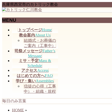
兵庫県西宮市のカトリック教会
MENU
メ
トップページ
Home
ニ
教会案内
About Us
ュ
結婚式・お葬儀の
ー
ご案内（工事中）
を
司祭メッセージ
Father’s
飛
Message
ミサ・予定
Mass &
ば
Schedule
す
アクセス
Access
はじめての方へ
FAQ
学び・集い
Assemblies
信徒の心得（工事
中）・組織・規程
毎日のみ言葉
HOME
»