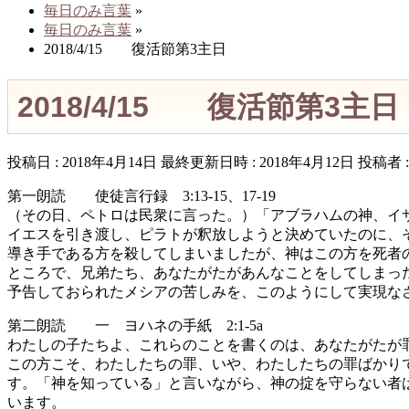
毎日のみ言葉
»
毎日のみ言葉
»
2018/4/15 復活節第3主日
2018/4/15 復活節第3主日
投稿日 : 2018年4月14日
最終更新日時 : 2018年4月12日
投稿者 
第一朗読 使徒言行録 3:13-15、17-19
（その日、ペトロは民衆に言った。）「アブラハムの神、イ
イエスを引き渡し、ピラトが釈放しようと決めていたのに、
導き手である方を殺してしまいましたが、神はこの方を死者
ところで、兄弟たち、あなたがたがあんなことをしてしまっ
予告しておられたメシアの苦しみを、このようにして実現な
第二朗読 一 ヨハネの手紙 2:1-5a
わたしの子たちよ、これらのことを書くのは、あなたがたが
この方こそ、わたしたちの罪、いや、わたしたちの罪ばかり
す。「神を知っている」と言いながら、神の掟を守らない者
います。