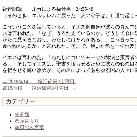
福音朗読 ルカによる福音書 24:35-48
（そのとき、エルサレムに戻った二人の弟子は、）道で起こ
こういうことを話していると、イエス御自身が彼らの真ん中
スは言われた。「なぜ、うろたえているのか。どうして心に
がたに見えるとおり、わたしにはそれがある。」こう言って
食べ物があるか」と言われた。そこで、焼いた魚を一切れ差
イエスは言われた。「わたしについてモーセの律法と預言者
る。」そしてイエスは、聖書を悟らせるために彼らの心の目
を得させる悔い改めが、その名によってあらゆる国の人々に
←
2018/4/14 復活節第2土曜日
2018/4/16 復活節第3月曜日
→
カテゴリー
未分類
巻頭言より
毎日のみ言葉