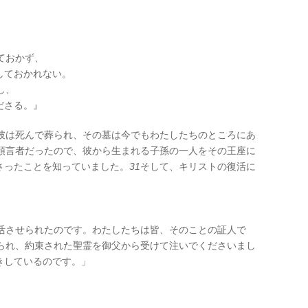
ておかず、
しておかれない。
し、
ださる。』
彼は死んで葬られ、その墓は今でもわたしたちのところにあ
預言者だったので、彼から生まれる子孫の一人をその王座に
さったことを知っていました。
31
そして、キリストの復活に
活させられたのです。わたしたちは皆、そのことの証人で
られ、約束された聖霊を御父から受けて注いでくださいまし
きしているのです。」