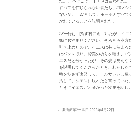
た。」
25
そこで、イエスは言われた。
すべてを信じられない者たち、
26
メシ
ないか。」
27
そして、モーセとすべて
かれていることを説明された。
28
一行は目指す村に近づいたが、イエ
緒にお泊まりください。そろそろ夕方
引き止めたので、イエスは共に泊まる
はパンを取り、賛美の祈りを唱え、パ
エスだと分かったが、その姿は見えな
を説明してくださったとき、わたした
時を移さず出発して、エルサレムに戻
活して、シモンに現れたと言っていた
ときにイエスだと分かった次第を話し
←
復活節第2土曜日 2023年4月22日