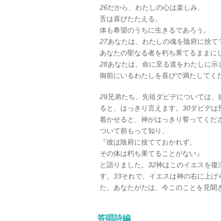
26
だから、わたしの心は楽しみ、
舌は喜びたたえる。
体も希望のうちに生きるであろう。
27
あなたは、わたしの魂を陰府に捨て
あなたの聖なる者を朽ち果てるままに
28
あなたは、命に至る道をわたしに示
御前にいるわたしを喜びで満たしてく
29
兄弟たち、先祖ダビデについては、
ると、はっきり言えます。
30
ダビデは
着かせると、神がはっきり誓ってくだ
ついて前もって知り、
『彼は陰府に捨てておかれず、
その体は朽ち果てることがない』
と語りました。
32
神はこのイエスを復
す。
33
それで、イエスは神の右に上げ
た。あなたがたは、今このことを見聞
答唱詩編