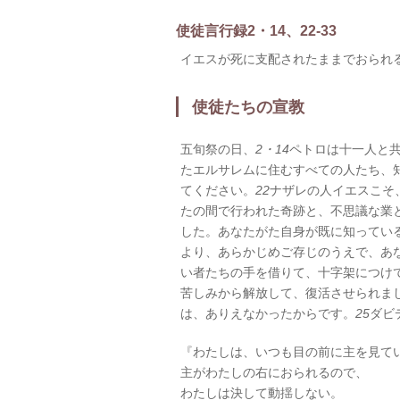
使徒言行録2・14、22-33
イエスが死に支配されたままでおられ
使徒たちの宣教
五旬祭の日、
2・14
ペトロは十一人と
たエルサレムに住むすべての人たち、
てください。
22
ナザレの人イエスこそ
たの間で行われた奇跡と、不思議な業
した。あなたがた自身が既に知ってい
より、あらかじめご存じのうえで、あ
い者たちの手を借りて、十字架につけ
苦しみから解放して、復活させられま
は、ありえなかったからです。
25
ダビ
『わたしは、いつも目の前に主を見て
主がわたしの右におられるので、
わたしは決して動揺しない。