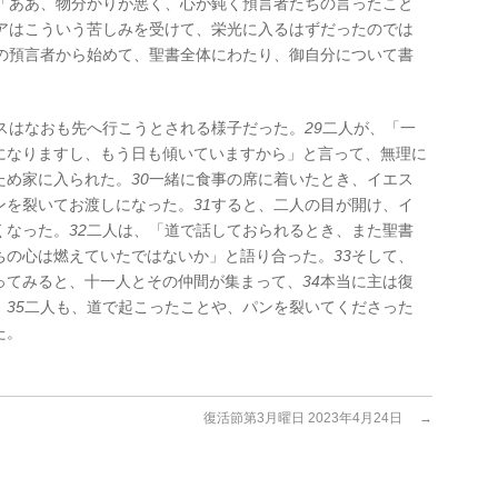
「ああ、物分かりが悪く、心が鈍く預言者たちの言ったこと
アはこういう苦しみを受けて、栄光に入るはずだったのでは
の預言者から始めて、聖書全体にわたり、御自分について書
スはなおも先へ行こうとされる様子だった。
29
二人が、「一
になりますし、もう日も傾いていますから」と言って、無理に
ため家に入られた。
30
一緒に食事の席に着いたとき、イエス
ンを裂いてお渡しになった。
31
すると、二人の目が開け、イ
くなった。
32
二人は、「道で話しておられるとき、また聖書
ちの心は燃えていたではないか」と語り合った。
33
そして、
ってみると、十一人とその仲間が集まって、
34
本当に主は復
。
35
二人も、道で起こったことや、パンを裂いてくださった
た。
復活節第3月曜日 2023年4月24日
→