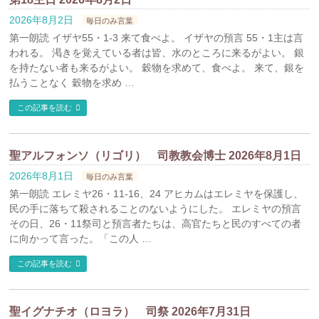
2026年8月2日
毎日のみ言葉
第一朗読 イザヤ55・1-3 来て食べよ。 イザヤの預言 55・1主は言
われる。 渇きを覚えている者は皆、水のところに来るがよい。 銀
を持たない者も来るがよい。 穀物を求めて、食べよ。 来て、銀を
払うことなく 穀物を求め …
この記事を読む
聖アルフォンソ（リゴリ） 司教教会博士 2026年8月1日
2026年8月1日
毎日のみ言葉
第一朗読 エレミヤ26・11-16、24 アヒカムはエレミヤを保護し、
民の手に落ちて殺されることのないようにした。 エレミヤの預言
その日、26・11祭司と預言者たちは、高官たちと民のすべての者
に向かって言った。「この人 …
この記事を読む
聖イグナチオ（ロヨラ） 司祭 2026年7月31日