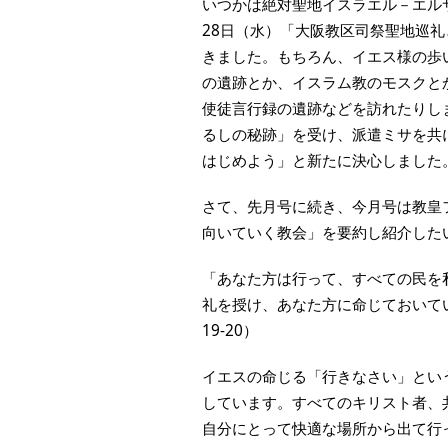
いつかは絶対聖地イスラエル－エル
28
日（水）「大阪教区司祭聖地巡礼
きました。もちろん、イエス様の歩
の遺跡とか、イスラム教のモスクと
使徒言行録の遺跡などを訪れたりし
るしの秘跡」を受け、派遣ミサを共
はじめよう」と新たに決心しました
さて、先月号に続き、今月号は教皇
向いていく教会」を要約し紹介した
「あなた方は行って、すべての民を
礼を授け、あなた方に命じておいて
19-20
）
イエスの命じる「行きなさい」とい
しています。すべてのキリスト者、
自分にとって快適な場所から出て行