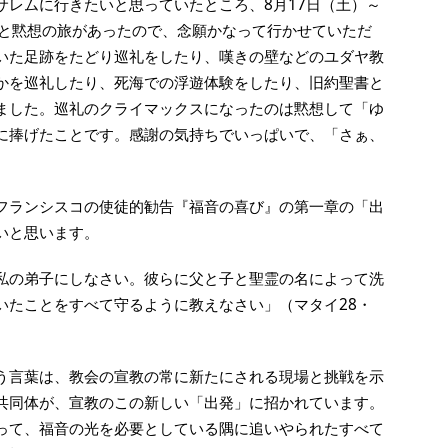
サレムに行きたいと思っていたところ、
8
月
17
日（土）～
と黙想の旅があったので、念願かなって行かせていただ
いた足跡をたどり巡礼をしたり、嘆きの壁などのユダヤ教
かを巡礼したり、死海での浮遊体験をしたり、旧約聖書と
ました。巡礼のクライマックスになったのは黙想して「ゆ
に捧げたことです。感謝の気持ちでいっぱいで、「さぁ、
。
フランシスコの使徒的勧告『福音の喜び』の第一章の「出
いと思います。
私の弟子にしなさい。彼らに父と子と聖霊の名によって洗
いたことをすべて守るように教えなさい」（マタイ
28
・
う言葉は、教会の宣教の常に新たにされる現場と挑戦を示
共同体が、宣教のこの新しい「出発」に招かれています。
って、福音の光を必要としている隅に追いやられたすべて