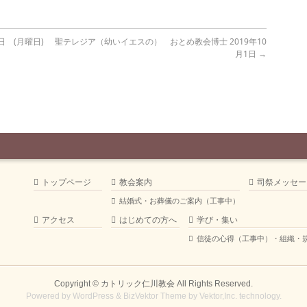
日 (月曜日)
聖テレジア（幼いイエスの） おとめ教会博士 2019年10
月1日
→
トップページ
教会案内
司祭メッセー
結婚式・お葬儀のご案内（工事中）
アクセス
はじめての方へ
学び・集い
信徒の心得（工事中）・組織・
Copyright ©
カトリック仁川教会
All Rights Reserved.
Powered by
WordPress
&
BizVektor Theme
by
Vektor,Inc.
technology.