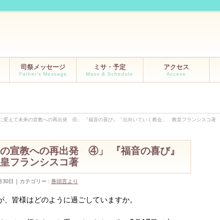
司祭メッセージ
ミサ・予定
アクセス
Father’s Message
Mass & Schedule
Access
に変えて未来の宣教への再出発 ④」 『福音の喜び』「出向いていく教会」 教皇フランシスコ著
の宣教への再出発 ④」 『福音の喜び』
皇フランシスコ著
月30日
カテゴリー :
巻頭言より
が、皆様はどのように過ごしていますか。