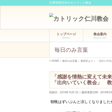
兵庫県西宮市のカトリック教会
トップページ
教会案内
Home
About Us
毎日のみ言葉
HOME
»
毎日のみ言葉
»
巻頭言より
»
「感謝を情熱
「感謝を情熱に変えて未来
「出向いていく教会」 教
投稿日 : 2019年10月1日
最終更新日時 : 2019年9
朝晩はずいぶんと涼しくなりました