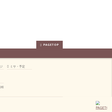
PAGETOP
ジ
ミサ・予定
規程