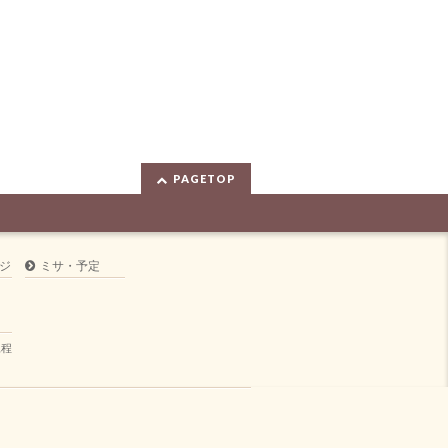
PAGETOP
ジ
ミサ・予定
規程