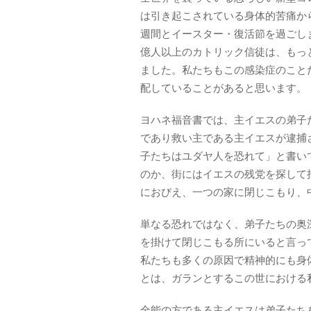
は引き起こされている身体的苦痛か
週間とイースター・復活節を過ごし
億人以上のカトリック信徒は、もっ
ました。私たちもこの感染症のこと
配していることがあると思います。
ヨハネ福音書では、主イエスの弟子
であり救い主である主イエスが逮捕
子たちはユダヤ人を恐れて」と書い
のか、街にはイエスの残党を探して
におびえ、一つの家に閉じこもり、
単なる恐れではなく、弟子たちの奥
を掛けて閉じこもる所にいると言っ
私たちも多くの原因で精神的にも身
とは、ガランとするこの世における
全能の方である主イエスは弟子たち