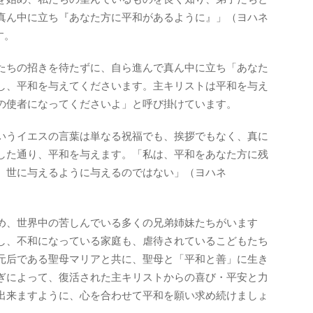
真ん中に立ち『あなた方に平和があるように』」（ヨハネ
す。
たちの招きを待たずに、自ら進んで真ん中に立ち「あなた
し、平和を与えてくださいます。主キリストは平和を与え
の使者になってくださいよ」と呼び掛けています。
いうイエスの言葉は単なる祝福でも、挨拶でもなく、真に
した通り、平和を与えます。「私は、平和をあなた方に残
、世に与えるように与えるのではない」（ヨハネ
め、世界中の苦しんでいる多くの兄弟姉妹たちがいます
し、不和になっている家庭も、虐待されているこどもたち
元后である聖母マリアと共に、聖母と「平和と善」に生き
ぎによって、復活された主キリストからの喜び・平安と力
出来ますように、心を合わせて平和を願い求め続けましょ