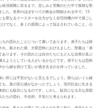
ら経済困難に至るまで、悲しみと苦難のただ中で孤独な聖
ました。世界のほぼすべての教会が閉鎖される中で、13
とも聖なるイースターを仕方がなく自宅待機の中で過ごし
だけでなく、多くの原因によって悩まされていること、心
たちの恐れたことについて書いてあります。弟子たちは師
され、殺された後、大変恐怖におびえました。聖書は「弟
てあります。その恐れとは自分たちにもどんな迫害が及ぶ
捕えようとしている人がいるかなどです。弟子たちは恐怖
中から鍵を掛けて災いが過ぎ去るのを待っていました。
深い所には平安がないと言えるでしょう。彼らはいくら鍵
ても、真の安心感がなかったでしょう。現代社会に生きる
体的にも駄目になるのです。しかし、駄目になる主な原因
私たちの恐れ、不信仰、不安だと考えられます。
を始め、私たちの望んでいるものを良く知り、弟子たちと