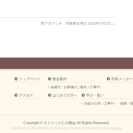
聖アタナシオ 司教教会博士 2020年5月2日
→
トップページ
教会案内
司祭メッセー
結婚式・お葬儀のご案内（工事中）
アクセス
はじめての方へ
学び・集い
信徒の心得（工事中）・組織・
Copyright ©
カトリック仁川教会
All Rights Reserved.
Powered by
WordPress
&
BizVektor Theme
by
Vektor,Inc.
technology.