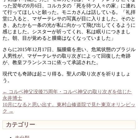
った翌年の9月6日、コルカタの「死を待つ人々の家」に連れ
て行ってほしいと願った。モニカさんは話している。「礼拝
堂に入ると、マザーテレサの写真が目に入りました。そのと
き、あたかも一条の光が私に向かって飛び出してくるように
感じました。シスターが祈ってくれ、私は眠りにつきまし
た。朝、目が覚めると腫瘍はなくなっていました」
さらに2015年12月17日、脳腫瘍を患い、危篤状態のブラジル
人男性が、マザーテレサの取り次ぎによって回復した奇跡
が、教皇フランシスコに依って承認された。
現代でも奇跡は起こり得る。聖人の取り次ぎを祈りましょ
う。
←
コルベ神父没後75周年・コルベ神父の取り次ぎを信じた
永井博士
10月になると思い出す。東村山修道院で見た東京オリンピッ
ク
→
カテゴリー
未分類