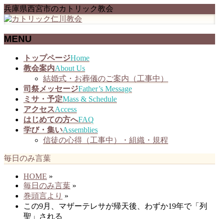
兵庫県西宮市のカトリック教会
MENU
メ
トップページ
Home
ニ
教会案内
About Us
ュ
結婚式・お葬儀のご案内（工事中）
ー
司祭メッセージ
Father’s Message
を
ミサ・予定
Mass & Schedule
飛
アクセス
Access
ば
はじめての方へ
FAQ
す
学び・集い
Assemblies
信徒の心得（工事中）・組織・規程
毎日のみ言葉
HOME
»
毎日のみ言葉
»
巻頭言より
»
この9月、マザーテレサが帰天後、わずか19年で「列
聖」される