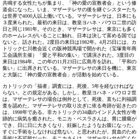
共鳴する女性たちが集まり、「神の愛の宣教者会」という修
道会になった。いま、マザーテレサの後を継ぐシスターたち
は世界で4000人以上働いている。マザーテレサは、日本にも
３度来られた。最初の来日は、教皇ヨハネ・パウロ二世の訪
日と同じ1981年。そのとき、マザーテレサは、東京にも多く
のホームレスがいることに触れ、日本は決して富める国では
ないと、話された。2度目の来日は1982年。4月25日には、カ
トリック仁川教会近くの阪神競馬場で開かれた（宝塚青年商
工会議所主催）「愛と平和の集い」で講演された。3度目の
来日は1984年。この年の11月23日に広島市を訪れ、「平和の
集い」に出席されている。マザーテレサの来日を機に、東京
と大阪に「神の愛の宣教者会」が活動を始めている。
カトリックの「福者」調査には、死後、5年を経なければな
らない、との規定がある。しかし、教皇ヨハネ・パウロ２世
は、マザーテレサの場合は例外として、死後、直ちに列福調
査を認めた。マザーテレサの取り次ぎに依る奇跡が起きたの
は、1998年である。非カトリックの34歳のインド人女性が奇
跡的に病気を癒された。モニカ・ベスラさんは、胃に腫瘍が
でき、日に日に大きくなり、妊娠したようなお腹になった。
すぐに手術をしなければ危ない、と思われたが、貧血のため
手術は不可能だった。モニカさんは、マザーテレサが亡くな