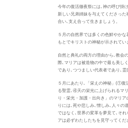
今年の復活徹夜祭には､神の呼び掛
新しい兄弟姉妹を与えてくださった
合い､支え合って生きましょう。
５月の自然界では多くの色鮮やかな
もとでキリストの神秘が示されてい
自然と典礼の両方の理由から､教会
際､マリアは被造物の中で最も美し
であり､つつましい代表者であり､霊
５月にあたり､「栄えの神秘」(①復
る聖霊､④天の栄光に上げられるマリ
り・栄光・加護・出向き」のマリア
りには､死や悲しみ､憎しみ､人々の
ではなく､世界の変革を夢見て､そ
アは必ずわたしたちを見守ってくだ