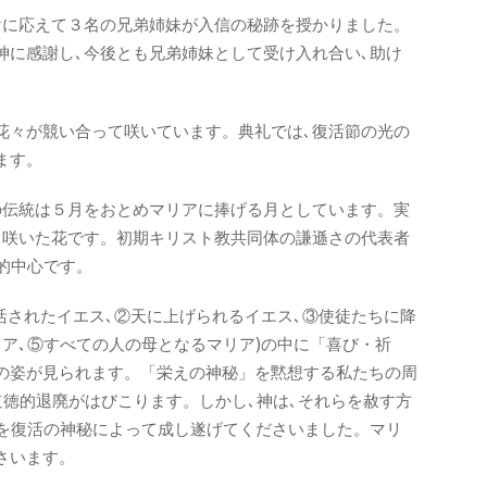
けに応えて３名の兄弟姉妹が入信の秘跡を授かりました。
神に感謝し､今後とも兄弟姉妹として受け入れ合い､助け
花々が競い合って咲いています。典礼では､復活節の光の
ます。
の伝統は５月をおとめマリアに捧げる月としています。実
く咲いた花です。初期キリスト教共同体の謙遜さの代表者
的中心です。
活されたイエス､②天に上げられるイエス､③使徒たちに降
ア､⑤すべての人の母となるマリア)の中に「喜び・祈
の姿が見られます。「栄えの神秘」を黙想する私たちの周
道徳的退廃がはびこります。しかし､神は､それらを赦す方
れを復活の神秘によって成し遂げてくださいました。マリ
さいます。