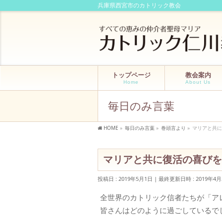
兵庫県西宮市のカトリック教会
トップページ
教会案内
Home
About Us
毎日のみ言葉
HOME
»
毎日のみ言葉
»
巻頭言より
»
マリアと共に
マリアと共に復活の喜びを
投稿日 : 2019年5月1日
最終更新日時 : 2019年4月
全世界のカトリック信者たちが「ア
皆さんはどのように過ごしているで