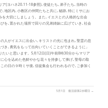
ヨハネ20.11-18参照)､使徒たち､弟子たち､当時の
で､地区内､小教区の仲間たちと共に､秘跡､特にミサにお
みを大切にしましょう。また､イエスとの人格的な出会
喜びを､置かれた場所で回りの兄弟姉妹に広げていき､社会
くの人がイエスに出会い､キリストの光に包まれ､聖霊の息
気づき､勇気をもって出向いていくことができるように」
たいと思います。5月12日(日)午前8時30分からマリア
アに心を込めた色鮮やかな花々を持参して捧げ､聖母の取
､この日の９時ミサ後､信徒集会も行われるので､ご参加く
5月1日 復活節第2水曜日
→