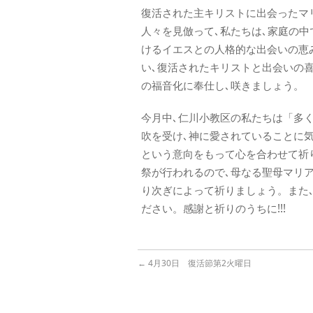
復活された主キリストに出会ったマリア(
人々を見倣って､私たちは､家庭の中
けるイエスとの人格的な出会いの恵
い､復活されたキリストと出会いの
の福音化に奉仕し､咲きましょう。
今月中､仁川小教区の私たちは「多
吹を受け､神に愛されていることに
という意向をもって心を合わせて祈り
祭が行われるので､母なる聖母マリ
り次ぎによって祈りましょう。また
ださい。感謝と祈りのうちに!!!
←
4月30日 復活節第2火曜日