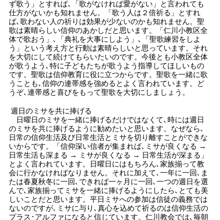
ず歌う」とすれば､「歌がなければ愛がない」と言われても
仕方がないかも知れません。「歌う人は２倍祈る」とすれ
ば､歌わない人の祈りは効果が少ないのかも知れません。聖
歌は素晴らしい信仰のあかしだと思います。「仁川小教区全
体で歌おう」､「典礼を大事にしよう」､「聖歌練習をしよ
う」という考え方と行動は素晴らしいと思っています。それ
を大切にして続けてもらいたいのです。今後とも小教区全体
が歌うよう､特に子どもたちが歌うよう指導してほしいもの
です。聖歌は信仰教育に役に立つからです。聖歌を一緒に歌
うことも､信仰の連帯感を強めるとよく言われています。ど
うぞ､連帯感と喜びをもって聖歌を大切にしましょう。
週日のミサを共に捧げる
日曜日のミサを一緒に捧げるだけではなくて､時には週日
のミサを共に捧げるように勧めたいと思います。なぜなら､
日常の信仰生活及び日常生活とミサを切り離すことができな
いからです。「信仰深い信者が集まれば､ミサが良くなる →
日常生活も深まる → ミサが良くなる → 日常生活が深まる」
とよく言われています。日曜日にはもちろん､家族揃って教
会に行かなければなりません。それに加えて､一年に一回､ま
たは春夏秋冬に一回､できれば一ヶ月に一回､一つの週日を選
んで､家族揃ってミサを一緒に捧げるようにしたら､とても美
しいことだと思います。平日ミサへの参加は信徒の義務では
ないのですが､ミサに与り､真心を込めて祈るのは信仰生活の
プラス･アルファになると信じています。仁川教会では､毎朝