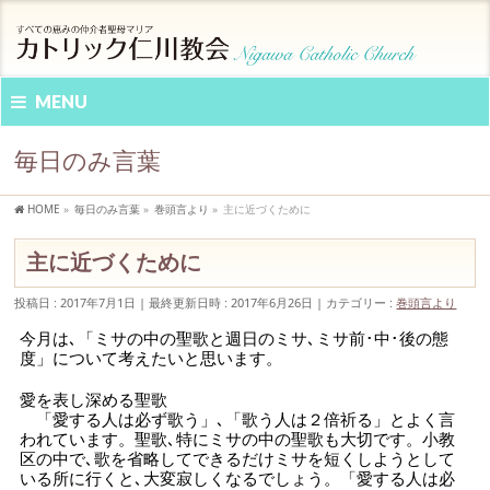
MENU
毎日のみ言葉
HOME
»
毎日のみ言葉
»
巻頭言より
»
主に近づくために
主に近づくために
投稿日 : 2017年7月1日
最終更新日時 : 2017年6月26日
カテゴリー :
巻頭言より
今月は､「ミサの中の聖歌と週日のミサ､ミサ前･中･後の態
度」について考えたいと思います。
愛を表し深める聖歌
「愛する人は必ず歌う」､「歌う人は２倍祈る」とよく言
われています。聖歌､特にミサの中の聖歌も大切です。小教
区の中で､歌を省略してできるだけミサを短くしようとして
いる所に行くと､大変寂しくなるでしょう。「愛する人は必