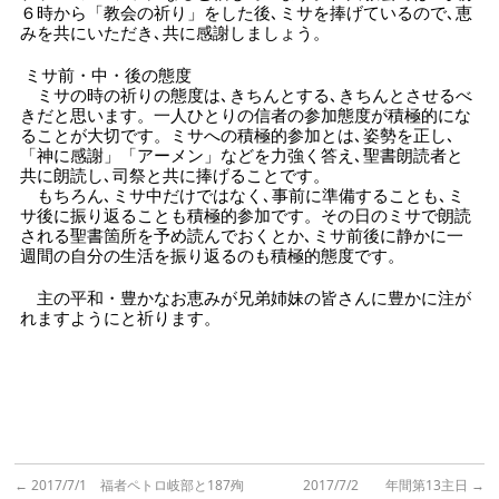
６時から「教会の祈り」をした後､ミサを捧げているので､恵
みを共にいただき､共に感謝しましょう。
ミサ前・中・後の態度
ミサの時の祈りの態度は､きちんとする､きちんとさせるべ
きだと思います。一人ひとりの信者の参加態度が積極的にな
ることが大切です。ミサへの積極的参加とは､姿勢を正し､
「神に感謝」「アーメン」などを力強く答え､聖書朗読者と
共に朗読し､司祭と共に捧げることです。
もちろん､ミサ中だけではなく､事前に準備することも､ミ
サ後に振り返ることも積極的参加です。その日のミサで朗読
される聖書箇所を予め読んでおくとか､ミサ前後に静かに一
週間の自分の生活を振り返るのも積極的態度です。
主の平和・豊かなお恵みが兄弟姉妹の皆さんに豊かに注が
れますようにと祈ります。
←
2017/7/1 福者ペトロ岐部と187殉
2017/7/2 年間第13主日
→