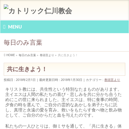
MENU
毎日のみ言葉
HOME
»
毎日のみ言葉
»
巻頭言より
»
共に生きよう！
共に生きよう！
投稿日 : 2018年2月1日
最終更新日時 : 2018年1月30日
カテゴリー :
巻頭言より
キリスト教には、共生性という特別なたまものがあります。
主イエスは人間の私たちの喜び・悲しみを共に分かち合うた
めにこの世に来られました。主イエスは、特に食事の時間、
夕食の時を選んで、ご自分の霊的なあかしを弟子たちに託
し、真理と永遠の愛を育み、救いをもたらす食べ物と飲み物
として、ご自分のからだと血を与えたのです。
私たちの一人ひとりは、御ミサを通して、「共に生きる」体