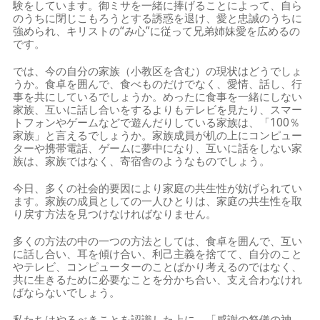
験をしています。御ミサを一緒に捧げることによって、自ら
のうちに閉じこもろうとする誘惑を退け、愛と忠誠のうちに
強められ、キリストの“み心”に従って兄弟姉妹愛を広めるの
です。
では、今の自分の家族（小教区を含む）の現状はどうでしょ
うか。食卓を囲んで、食べものだけでなく、愛情、話し、行
事を共にしているでしょうか。めったに食事を一緒にしない
家族、互いに話し合いをするよりもテレビを見たり、スマー
トフォンやゲームなどで遊んだりしている家族は、「100％
家族」と言えるでしょうか。家族成員が机の上にコンピュー
ターや携帯電話、ゲームに夢中になり、互いに話をしない家
族は、家族ではなく、寄宿舎のようなものでしょう。
今日、多くの社会的要因により家庭の共生性が妨げられてい
ます。家族の成員としての一人ひとりは、家庭の共生性を取
り戻す方法を見つけなければなりません。
多くの方法の中の一つの方法としては、食卓を囲んで、互い
に話し合い、耳を傾け合い、利己主義を捨てて、自分のこと
やテレビ、コンピューターのことばかり考えるのではなく、
共に生きるために必要なことを分かち合い、支え合わなけれ
ばならないでしょう。
私たちはやるべきことを認識した上に、「感謝の祭儀の神