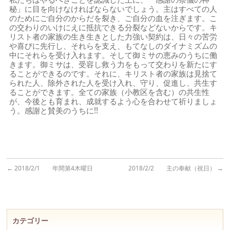
秘」に目を向けなければならないでしょう。主はすべての人
のためにご自分のからだを裂き、ご自分の血を注ぎます。こ
の交わりのいけにえに抵抗できる分裂などないからです。キ
リスト者の家族の生き生きとした力強い契約は、日々の苦労
や喜びに先行し、それらを支え、もてなしのダイナミズムの
中にそれらを受け入れます。そして御ミサの恵みのうちに働
きます。御ミサは、受容し救う力をもって交わりを新たにす
ることができるのです。それに、キリスト者の家族は見捨て
られた人、除外された人を受け入れ、守り、促進し、共生す
ることができます。全ての家族（小教区を含む）の共生性
が、今後とも育まれ、成就するよう心を合わせて祈りましょ
う。感謝と賛美のうちに!!
←
2018/2/1 年間第4木曜日
2018/2/2 主の奉献（祝日）
→
カテゴリー