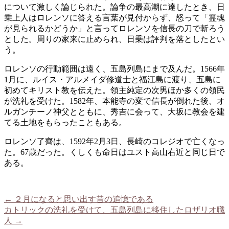
について激しく論じられた。論争の最高潮に達したとき、日
乗上人はロレンソに答える言葉が見付からず、怒って「霊魂
が見られるかどうか」と言ってロレンソを信長の刀で斬ろう
とした。周りの家来に止められ、日乗は評判を落としたとい
う。
ロレンソの行動範囲は遠く、五島列島にまで及んだ。1566年
1月に、ルイス・アルメイダ修道士と福江島に渡り、五島に
初めてキリスト教を伝えた。領主純定の次男ほか多くの領民
が洗礼を受けた。1582年、本能寺の変で信長が倒れた後、オ
ルガンチーノ神父とともに、秀吉に会って、大坂に教会を建
てる土地をもらったこともある。
ロレンソ了齊は、1592年2月3日、長崎のコレジオで亡くなっ
た。67歳だった。くしくも命日はユスト高山右近と同じ日で
ある。
←
２月になると思い出す昔の追憶である
カトリックの洗礼を受けて、五島列島に移住したロザリオ職
人
→