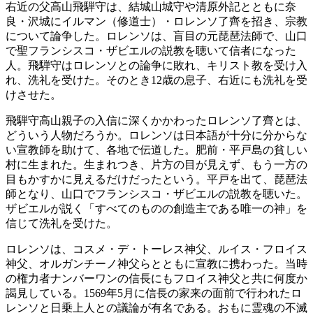
右近の父高山飛騨守は、結城山城守や清原外記とともに奈
良・沢城にイルマン（修道士）・ロレンソ了齊を招き、宗教
について論争した。ロレンソは、盲目の元琵琶法師で、山口
で聖フランシスコ・ザビエルの説教を聴いて信者になった
人。飛騨守はロレンソとの論争に敗れ、キリスト教を受け入
れ、洗礼を受けた。そのとき12歳の息子、右近にも洗礼を受
けさせた。
飛騨守高山親子の入信に深くかかわったロレンソ了齊とは、
どういう人物だろうか。ロレンソは日本語が十分に分からな
い宣教師を助けて、各地で伝道した。肥前・平戸島の貧しい
村に生まれた。生まれつき、片方の目が見えず、もう一方の
目もかすかに見えるだけだったという。平戸を出て、琵琶法
師となり、山口でフランシスコ・ザビエルの説教を聴いた。
ザビエルが説く「すべてのものの創造主である唯一の神」を
信じて洗礼を受けた。
ロレンソは、コスメ・デ・トーレス神父、ルイス・フロイス
神父、オルガンチーノ神父らとともに宣教に携わった。当時
の権力者ナンバーワンの信長にもフロイス神父と共に何度か
謁見している。1569年5月に信長の家来の面前で行われたロ
レンソと日乗上人との議論が有名である。おもに霊魂の不滅