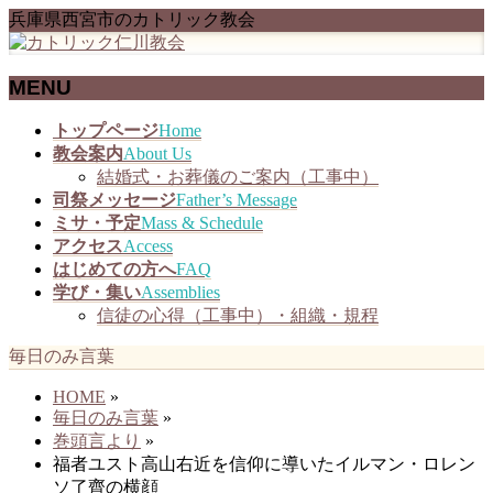
兵庫県西宮市のカトリック教会
MENU
メ
トップページ
Home
ニ
教会案内
About Us
ュ
結婚式・お葬儀のご案内（工事中）
ー
司祭メッセージ
Father’s Message
を
ミサ・予定
Mass & Schedule
飛
アクセス
Access
ば
はじめての方へ
FAQ
す
学び・集い
Assemblies
信徒の心得（工事中）・組織・規程
毎日のみ言葉
HOME
»
毎日のみ言葉
»
巻頭言より
»
福者ユスト高山右近を信仰に導いたイルマン・ロレン
ソ了齊の横顔