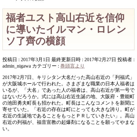
福者ユスト高山右近を信仰
に導いたイルマン・ロレン
ソ了齊の横顔
投稿日 : 2017年3月1日
最終更新日時 : 2017年2月27日
投稿者 :
admin_nigawa
カテゴリー :
巻頭言より
2017年2月7日、キリシタン大名だった高山右近の「列福式」
が大阪城ホールで行われた。さまざまな職業の日本人福者は
いるが、「大名」であった人の福者は、高山右近が第一号で
はないだろうか。式には高山右近生誕の地、大阪府・豊能町
の池田勇夫町長も招かれた。町長はこんなコメントを新聞に
寄せていた。「右近の存在は町にとっても大きな誇り。町が
右近の生誕地であることをもっとＰＲしていきたい」。高山
右近の列福が、福音宣教の起爆剤になることを願ってやまな
い。