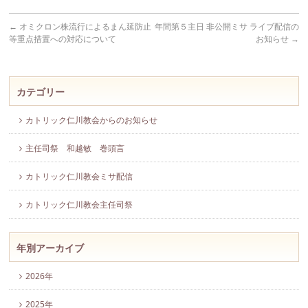
←
オミクロン株流行によるまん延防止
年間第５主日 非公開ミサ ライブ配信の
等重点措置への対応について
お知らせ
→
カテゴリー
カトリック仁川教会からのお知らせ
主任司祭 和越敏 巻頭言
カトリック仁川教会ミサ配信
カトリック仁川教会主任司祭
年別アーカイブ
2026年
2025年