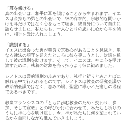
「耳を傾ける」
真の出会いは、相手に耳を傾けることから生まれます。イエ
スは金持ちの男との出会いで、彼の存在的、宗教的な問いか
けを耳だけではなく心をもって聴き、彼自身について自由に
語らせました。私たちも、一人ひとりの思いに心から耳を傾
け、相手を受け入れましょう。
「識別する」
イエスは出会った男が善良で宗教心があることを見抜き、単
なる律法の順守を超えたところに彼を導こうとし、対話を通
して彼の識別を助けます。そして、イエスは、神に心を明け
渡すために、執着の対象を売り払うよう彼に勧めました。
シノドスは霊的識別の歩みであり、礼拝と祈りとみことばに
触れる中で行われるものです。シノドスは教会の研究会議や
政治的会議ではなく、恵みの場、聖霊に導かれた癒しの過程
であるべきです。
教皇フランシスコの「ともに歩む教会のため～交わり、参
加、そして宣教」との呼びかけに合わせて、私たちも祈りの
うちに神に心を明け渡し、今、神が私たちに何を望まれてい
るかを自問しながら進んでいきましょう。