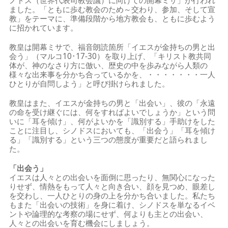
ノドス（世界代表司教会議）に向けての開幕ミサ」が行われ
ました。「ともに歩む教会のため～交わり、参加、そして宣
教」をテーマに、準備段階から地方教会も、ともに歩むよう
に招かれています。
教皇は開幕ミサで、福音朗読箇所「イエスが金持ちの男と出
会う」（マルコ10･17-30）を取り上げ、「キリスト教共同
体が、神のなさり方に倣い、歴史の中を歩みながら人類の
様々な出来事を分かち合っているかを、・・・・・・・一人
ひとりが自問しよう」と呼び掛けられました。
教皇はまた、イエスが金持ちの男と「出会い」、彼の「永遠
の命を受け継ぐには、何をすればよいでしょうか」という問
いに「耳を傾け」、何がよいかを「識別する」手助けをした
ことに注目し、シノドスにおいても、「出会う」「耳を傾け
る」「識別する」という三つの態度が重要だと語られまし
た。
「出会う」
イエスは人々との出会いを面倒に思ったり、無関心になった
りせず、情熱をもって人々と向き合い、顔を見つめ、眼差し
を交わし、一人ひとりの身の上を分かち合いました。私たち
もまた「出会いの技術」を身に着け、シノドスを単なるイベ
ントや論理的な考察の場にせず、何よりも主との出会い、
人々との出会いを育む機会にしましょう。