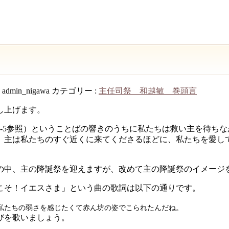
:
admin_nigawa
カテゴリー :
主任司祭 和越敏 巻頭言
し上げます。
4-5参照）ということばの響きのうちに私たちは救い主を待ち
。主は私たちのすぐ近くに来てくださるほどに、私たちを愛し
の中、主の降誕祭を迎えますが、改めて主の降誕祭のイメージ
こそ！イエスさま」という曲の歌詞は以下の通りです。
私たちの弱さを感じたくて赤ん坊の姿でこられたんだね。
びを歌いましょう。