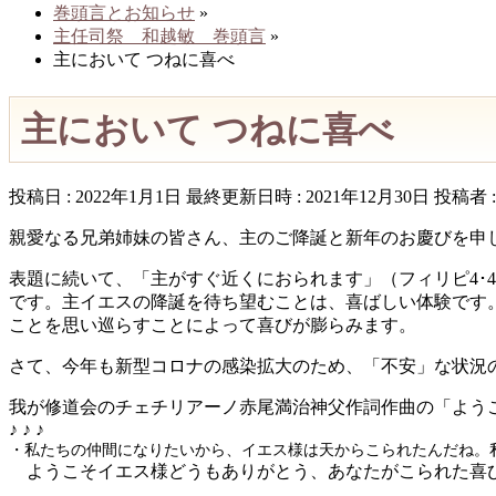
巻頭言とお知らせ
»
主任司祭 和越敏 巻頭言
»
主において つねに喜べ
主において つねに喜べ
投稿日 : 2022年1月1日
最終更新日時 : 2021年12月30日
投稿者 
親愛なる兄弟姉妹の皆さん、主のご降誕と新年のお慶びを申
表題に続いて、「主がすぐ近くにおられます」（フィリピ4･
です。主イエスの降誕を待ち望むことは、喜ばしい体験です
ことを思い巡らすことによって喜びが膨らみます。
さて、今年も新型コロナの感染拡大のため、「不安」な状況
我が修道会のチェチリアーノ赤尾満治神父作詞作曲の「よう
♪ ♪ ♪
・私たちの仲間になりたいから、イエス様は天からこられたんだね。
ようこそイエス様どうもありがとう、あなたがこられた喜