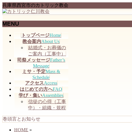
兵庫県西宮市のカトリック教会
MENU
メ
トップページ
Home
ニ
教会案内
About Us
ュ
結婚式・お葬儀の
ー
ご案内（工事中）
を
司祭メッセージ
Father’s
飛
Message
ミサ・予定
Mass &
ば
Schedule
す
アクセス
Access
はじめての方へ
FAQ
学び・集い
Assemblies
信徒の心得（工事
中）・組織・規程
巻頭言とお知らせ
HOME
»