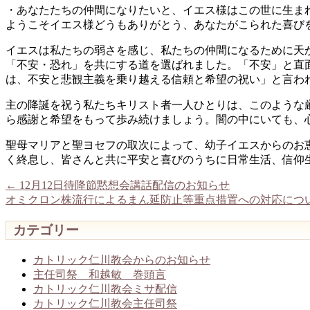
・あなたたちの仲間になりたいと、イエス様はこの世に生ま
ようこそイエス様どうもありがとう、あなたがこられた喜びを歌
イエスは私たちの弱さを感じ、私たちの仲間になるために天
「不安・恐れ」を共にする道を選ばれました。「不安」と直
は、不安と悲観主義を乗り越える信頼と希望の祝い」と言わ
主の降誕を祝う私たちキリスト者一人ひとりは、このような
ら感謝と希望をもって歩み続けましょう。闇の中にいても、
聖母マリアと聖ヨセフの取次によって、幼子イエスからのお
く終息し、皆さんと共に平安と喜びのうちに日常生活、信仰
←
12月12日待降節黙想会講話配信のお知らせ
オミクロン株流行によるまん延防止等重点措置への対応につ
カテゴリー
カトリック仁川教会からのお知らせ
主任司祭 和越敏 巻頭言
カトリック仁川教会ミサ配信
カトリック仁川教会主任司祭