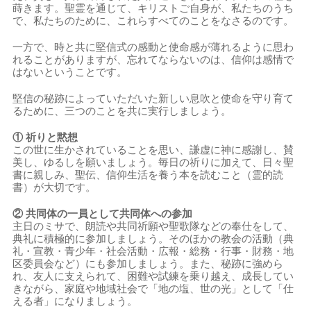
蒔きます。聖霊を通じて、キリストご自身が、私たちのうち
で、私たちのために、これらすべてのことをなさるのです。
一方で、時と共に堅信式の感動と使命感が薄れるように思わ
れることがありますが、忘れてならないのは、信仰は感情で
はないということです。
堅信の秘跡によっていただいた新しい息吹と使命を守り育て
るために、三つのことを共に実行しましょう。
①
祈りと黙想
この世に生かされていることを思い、謙虚に神に感謝し、賛
美し、ゆるしを願いましょう。毎日の祈りに加えて、日々聖
書に親しみ、聖伝、信仰生活を養う本を読むこと（霊的読
書）が大切です。
②
共同体の一員として共同体への参加
主日のミサで、朗読や共同祈願や聖歌隊などの奉仕をして、
典礼に積極的に参加しましょう。そのほかの教会の活動（典
礼・宣教・青少年・社会活動・広報・総務・行事・財務・地
区委員会など）にも参加しましょう。また、秘跡に強めら
れ、友人に支えられて、困難や試練を乗り越え、成長してい
きながら、家庭や地域社会で「地の塩、世の光」として「仕
える者」になりましょう。