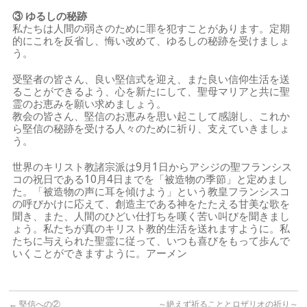
③
ゆるしの秘跡
私たちは人間の弱さのために罪を犯すことがあります。定期
的にこれを反省し、悔い改めて、ゆるしの秘跡を受けましょ
う。
受堅者の皆さん、良い堅信式を迎え、また良い信仰生活を送
ることができるよう、心を新たにして、聖母マリアと共に聖
霊のお恵みを願い求めましょう。
教会の皆さん、堅信のお恵みを思い起こして感謝し、これか
ら堅信の秘跡を受ける人々のために祈り、支えていきましょ
う。
世界のキリスト教諸宗派は9月1日からアシジの聖フランシス
コの祝日である10月4日までを「被造物の季節」と定めまし
た。「被造物の声に耳を傾けよう」という教皇フランシスコ
の呼びかけに応えて、創造主である神をたたえる甘美な歌を
聞き、また、人間のひどい仕打ちを嘆く苦い叫びを聞きまし
ょう。私たちが真のキリスト教的生活を送れますように。私
たちに与えられた聖霊に従って、いつも喜びをもって歩んで
いくことができますように。アーメン
←
堅信への②
～絶えず祈ることとロザリオの祈り～