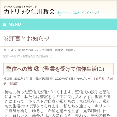
MENU
巻頭言とお知らせ
HOME
»
巻頭言とお知らせ
»
主任司祭 和越敏 巻頭言
»
堅信への旅 ③（聖霊を受けて信仰生活に）
堅信への旅 ③（聖霊を受けて信仰生活に）
投稿日 : 2022年9月1日
最終更新日時 : 2022年9月1日
カテゴリー :
主任司祭 和越
敏 巻頭言
待ちに待った堅信式が近づいて来ます。堅信式の按手と塗油
によって、私たちは聖霊を心の中に受け入れます。聖霊の働
きによって、キリストご自身が私たちのうちに現存し、私た
ちの生活の中で形をとられます。私たちを通じて、キリスト
ご自身が祈り、ゆるし、希望と慰めを注ぎ、兄弟姉妹に仕
え、貧しい人、疎外された人に近づき、交わり、平和の種を