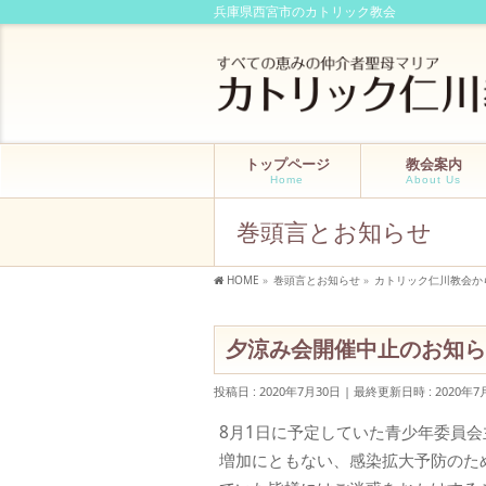
兵庫県西宮市のカトリック教会
トップページ
教会案内
Home
About Us
巻頭言とお知らせ
HOME
»
巻頭言とお知らせ
»
カトリック仁川教会か
夕涼み会開催中止のお知ら
投稿日 : 2020年7月30日
最終更新日時 : 2020年7
8月1日に予定していた青少年委員
増加にともない、感染拡大予防のた