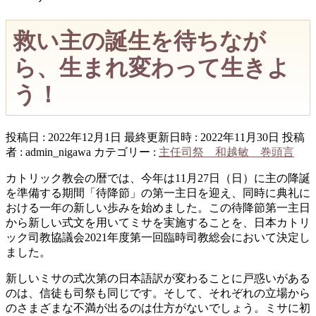
救い主の誕生を待ちなが
ら、生まれ変わって生きよ
う！
投稿日 : 2022年12月1日
最終更新日時 : 2022年11月30日
投稿
者 :
admin_nigawa
カテゴリー :
主任司祭 和越敏 巻頭言
カトリック教会の暦では、今年は11月27日（日）に主の降誕
を準備する期間「待降節」の第一主日を迎え、同時に典礼に
おける一年の新しい歩みを始めました。この待降節第一主日
から新しい式文を用いてミサを実施することを、日本カトリ
ック司教協議会2021年度第一回臨時司教総会において決定し
ました。
新しいミサの式次第の日本語訳が変わることに戸惑いがある
のは、信徒も司祭も同じです。そして、それぞれの立場から
のさまざまな不満が出るのは仕方がないでしょう。ミサに初