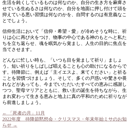
生活を鈍くしているものは何なのか、自分の生き方を麻痺さ
せている生ぬるさは何なのか、自分を地面に押し付けて頭を
抑えている悪い習慣は何なのかを、自問するのは有意義なこ
とでしょう。
信仰生活において「信仰・希望・愛」が冷めそうな時に、祈
りは心に再び火をつけ、物事の中心である神のもとへと私た
ちを立ち返らせ、魂を眠気から覚まし、人生の目的に焦点を
当てさせます。
どんなに忙しい時も、「いつも目を覚まして祈り」ましょ
う。短い祈りをしばしば唱えることも心の助けになるからで
す。待降節に、例えば「主イエスよ、来てください」と祈る
ことを習慣づけましょう。そして、多くの戸惑いや驚きや畏
れなどがあっても、今までいただいたすべての恵みに感謝し
つつ、聖母マリアとともに、救い主の誕生を待ちながら、生
まれ変わって生きる恵みと地上に真の平和のために祈りなが
ら前進しましょう。
←
「死者の月」11月
2022年度 待降節黙想会・クリスマス・年末年始ミサのお知
らせ
→