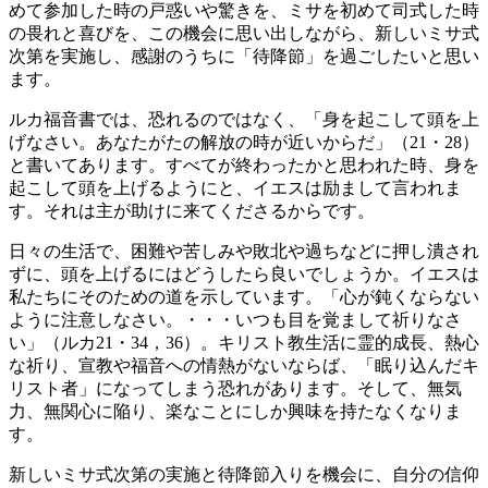
めて参加した時の戸惑いや驚きを、ミサを初めて司式した時
の畏れと喜びを、この機会に思い出しながら、新しいミサ式
次第を実施し、感謝のうちに「待降節」を過ごしたいと思い
ます。
ルカ福音書では、恐れるのではなく、「身を起こして頭を上
げなさい。あなたがたの解放の時が近いからだ」（21・28）
と書いてあります。すべてが終わったかと思われた時、身を
起こして頭を上げるようにと、イエスは励まして言われま
す。それは主が助けに来てくださるからです。
日々の生活で、困難や苦しみや敗北や過ちなどに押し潰され
ずに、頭を上げるにはどうしたら良いでしょうか。イエスは
私たちにそのための道を示しています。「心が鈍くならない
ように注意しなさい。・・・いつも目を覚まして祈りなさ
い」（ルカ21・34，36）。キリスト教生活に霊的成長、熱心
な祈り、宣教や福音への情熱がないならば、「眠り込んだキ
リスト者」になってしまう恐れがあります。そして、無気
力、無関心に陥り、楽なことにしか興味を持たなくなりま
す。
新しいミサ式次第の実施と待降節入りを機会に、自分の信仰