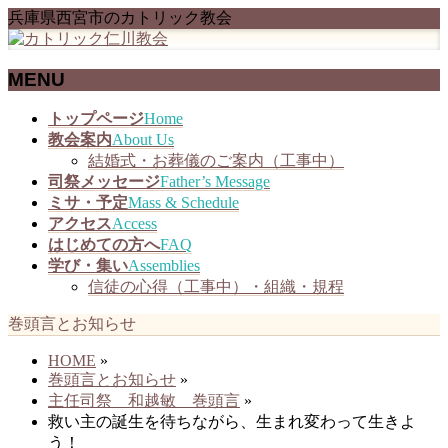
兵庫県西宮市のカトリック教会
MENU
メ
トップページ
Home
ニ
教会案内
About Us
ュ
結婚式・お葬儀のご案内（工事中）
ー
司祭メッセージ
Father’s Message
を
ミサ・予定
Mass & Schedule
飛
アクセス
Access
ば
はじめての方へ
FAQ
す
学び・集い
Assemblies
信徒の心得（工事中）・組織・規程
巻頭言とお知らせ
HOME
»
巻頭言とお知らせ
»
主任司祭 和越敏 巻頭言
»
救い主の誕生を待ちながら、生まれ変わって生きよ
う！