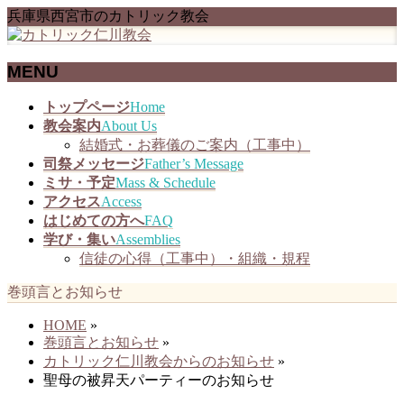
兵庫県西宮市のカトリック教会
MENU
メ
トップページ
Home
ニ
教会案内
About Us
ュ
結婚式・お葬儀のご案内（工事中）
ー
司祭メッセージ
Father’s Message
を
ミサ・予定
Mass & Schedule
飛
アクセス
Access
ば
はじめての方へ
FAQ
す
学び・集い
Assemblies
信徒の心得（工事中）・組織・規程
巻頭言とお知らせ
HOME
»
巻頭言とお知らせ
»
カトリック仁川教会からのお知らせ
»
聖母の被昇天パーティーのお知らせ