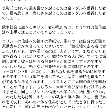
表彰式において最も喜びを感じるのは金メダルを獲得した者
で、最も悲しさ・悔しさを感じるのは銀メダルを獲得した者
でしょう。
競争社会に生きるキリスト者の私たちは、どうすれば信仰生
活を上手く送ることができるでしょうか。
コリントの信徒への第１の手紙で、聖パウロは自分の経験と
原動力を分かち合ってくださいます。「競技場で走る者は皆
走るけれども、賞を受けるのは一人だけです。あなたがたも
賞を得るように走りなさい。競技をする人は皆、すべてに節
制します。彼らは朽ちる冠を得るためにそうするのですが、
わたしたちは、朽ちない冠を得るために節制するのです」
（一コリント9・24-25）。「朽ちない冠を得るために節制す
るのです」という聖句を通して私たちは皆、優勝を得ること
ができると考えられます。キリストと共に天国の喜びを味わ
うことができます。もちろん、天国の喜びを得るだけではあ
りません。同じコリントの信徒への第２の手紙に聖パウロは
「わたしたちは皆、キリストの裁きの座の前に立ち、善であ
れ悪であれ、めいめい体を住みかとしていたときに行ったこ
とに応じて、報いを受けねばならないからです」(二コリン