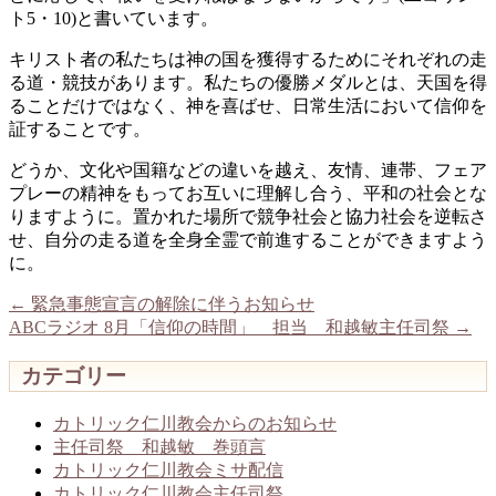
ト5・10)と書いています。
キリスト者の私たちは神の国を獲得するためにそれぞれの走
る道・競技があります。私たちの優勝メダルとは、天国を得
ることだけではなく、神を喜ばせ、日常生活において信仰を
証することです。
どうか、文化や国籍などの違いを越え、友情、連帯、フェア
プレーの精神をもってお互いに理解し合う、平和の社会とな
りますように。置かれた場所で競争社会と協力社会を逆転さ
せ、自分の走る道を全身全霊で前進することができますよう
に。
←
緊急事態宣言の解除に伴うお知らせ
ABCラジオ 8月「信仰の時間」 担当 和越敏主任司祭
→
カテゴリー
カトリック仁川教会からのお知らせ
主任司祭 和越敏 巻頭言
カトリック仁川教会ミサ配信
カトリック仁川教会主任司祭