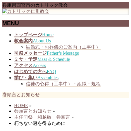
兵庫県西宮市のカトリック教会
MENU
メ
トップページ
Home
ニ
教会案内
About Us
ュ
結婚式・お葬儀のご案内（工事中）
ー
司祭メッセージ
Father’s Message
を
ミサ・予定
Mass & Schedule
飛
アクセス
Access
ば
はじめての方へ
FAQ
す
学び・集い
Assemblies
信徒の心得（工事中）・組織・規程
巻頭言とお知らせ
HOME
»
巻頭言とお知らせ
»
主任司祭 和越敏 巻頭言
»
朽ちない冠を得るために