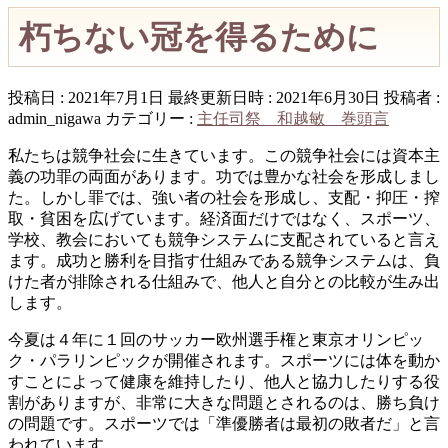
朽ちない冠を得るために
投稿日 : 2021年7月1日
最終更新日時 : 2021年6月30日
投稿者 :
admin_nigawa
カテゴリー :
主任司祭 和越敏 巻頭言
私たちは競争社会に生きています。この競争社会には資本主
義の功罪の両面があります。功では豊かな社会を形成しまし
た。しかし罪では、強い者の社会を形成し、支配・抑圧・搾
取・貧困を広げています。経済面だけではなく、スポーツ、
学校、教会においても競争システムに支配されていると言え
ます。成功と勝利を目指す仕組みである競争システムは、負
けた者が排除される仕組みで、他人と自分との比較が生み出
します。
今夏は４年に１回のサッカー欧州選手権と東京オリンピッ
ク・パラリンピックが開催されます。スポーツには体を動か
すことによって健康を維持したり、他人と協力したりする役
割がありますが、非常に大きな問題とされるのは、勝ち負け
の問題です。スポーツでは「準優勝者は最初の敗者だ」と言
われています。