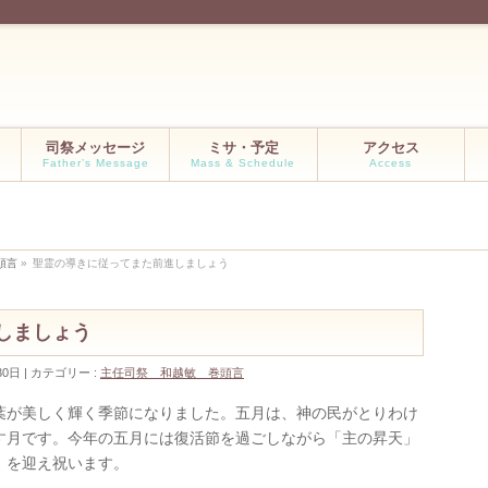
司祭メッセージ
ミサ・予定
アクセス
Father’s Message
Mass & Schedule
Access
頭言
»
聖霊の導きに従ってまた前進しましょう
しましょう
30日
カテゴリー :
主任司祭 和越敏 巻頭言
葉が美しく輝く季節になりました。五月は、神の民がとりわけ
す月です。今年の五月には復活節を過ごしながら「主の昇天」
」を迎え祝います。