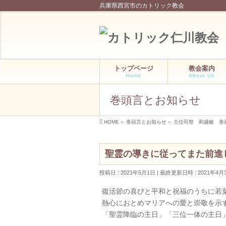
兵庫県西宮市のカトリック教会
トップページ
教会案内
Home
About Us
巻頭言とお知らせ
HOME
»
巻頭言とお知らせ
»
主任司祭 和越敏 巻
聖霊の導きに従ってまた前進
投稿日 : 2021年5月1日
最終更新日時 : 2021年4月
復活節の喜びと平和と祝福のうちに若
熱心におとめマリアへの愛と崇敬を示
「聖霊降臨の主日」「三位一体の主日