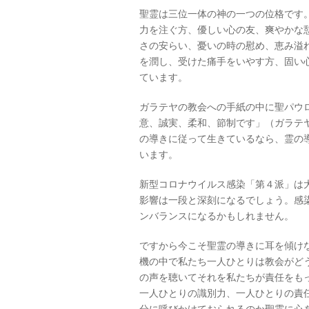
聖霊は三位一体の神の一つの位格です
力を注ぐ方、優しい心の友、爽やかな
さの安らい、憂いの時の慰め、恵み溢
を潤し、受けた痛手をいやす方、固い
ています。
ガラテヤの教会への手紙の中に聖パウ
意、誠実、柔和、節制です」（ガラテヤ
の導きに従って生きているなら、霊の導
います。
新型コロナウイルス感染「第４派」は
影響は一段と深刻になるでしょう。感
ンバランスになるかもしれません。
ですから今こそ聖霊の導きに耳を傾け
機の中で私たち一人ひとりは教会がど
の声を聴いてそれを私たちが責任をも
一人ひとりの識別力、一人ひとりの責