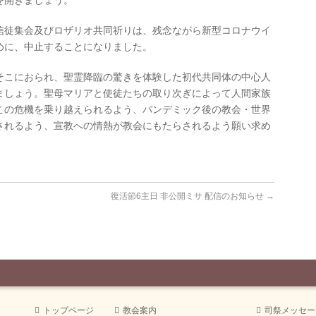
を開きましょう。
信徒集会及びロザリオ共同祈りは、残念ながら新型コロナウイ
めに、中止することになりました。
そこにおられ、聖霊降臨の驚きを体験した初代共同体の中心人
ましょう。聖母マリアと使徒たちの取り次ぎによって人間家族
この危機を乗り越えられるよう、パンデミック後の教会・世界
されるよう、宣教への情熱が教会にもたらされるよう願い求め
復活節6主日 非公開ミサ 配信のお知らせ
→
トップページ
教会案内
司祭メッセー