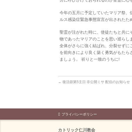
分に呼びかけておられるのか聖霊に心
今年の五月に予定していたマリア祭、
ルス感染症緊急事態宣言が出されたた
聖霊が注がれた時に、使徒たちと共に
物であったマリアのことを思い巡らし
全体がさらに強く結ばれ、分裂せずに
を前向きにより良く築く勇気がもたら
ましょう。 祈りと一致のうちに!
←
復活節第5主日 非公開ミサ 配信のお知らせ
プライバシーポリシー
カトリック仁川教会