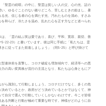
。「聖霊の続唱」の中に、聖霊は貧しい人の父、心の光、証の
憩い、ゆるぐことのない拠りどころ、苦しむときの励まし、暑
れる光、信じる者の心を満たす光、汚れたものを清め、すさみ
心を和らげ、冷たさを温め、乱れた心を正す方などと述べられ
ロは、「霊の結ぶ実は愛であり、喜び、平和、寛容、親切、善
5･22-23）と書いています。彼は同じ手紙に「私たちは、霊
きに従ってまた前進しましょう」（同5･25）と呼び掛けて
大型連休前を直撃し、コロナ破綻も増加傾向で、経済等への悪
染力の高い変異株が流行の主流となり、私たちは心身ともにア
ながら識別して行動しましょう。コロナだけでなく、多くの危
う決めているとか、政府がどう決めているとかではなくて、神
って自分で選んで行動していくしかないわけです。今こそ皆様
任ある判断と行動が極めて重要な時です。神様がどのように自