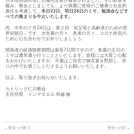
川学院関係司祭にも陽性患者が報告されました。その影響を
鑑み、教会としましても、より慎重に皆様のご健康と社会的
責任を考慮して、
本日23日、明日24日のミサ、勉強会などす
べての集まりを中止いたします。
尚、今年の７月24日は、第２回「祖父母と高齢者のための世
界祈願日」です。大先輩の方々、患者の方々、コロナ終息の
ために心を合わせてお祈りしましょう。
関係者の経過観察期間は最長7日間ですので、来週の主日の
ミサは通常通り行うことといたします。皆様には大変ご心配
をおかけいたしますが、今週はご自宅で御言葉を黙想し、祈
りの中でお過ごしくださるようお願いいたします。
以上、取り急ぎお知らせいたします。
カトリック仁川教会
主任司祭 インマヌエル 和越 敏
←
堅信への旅 ①
堅信への②
→