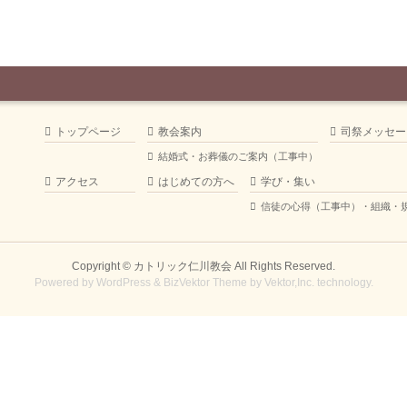
トップページ
教会案内
司祭メッセー
結婚式・お葬儀のご案内（工事中）
アクセス
はじめての方へ
学び・集い
信徒の心得（工事中）・組織・
Copyright ©
カトリック仁川教会
All Rights Reserved.
Powered by
WordPress
&
BizVektor Theme
by
Vektor,Inc.
technology.