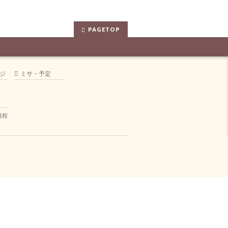
PAGETOP
ジ
ミサ・予定
規程