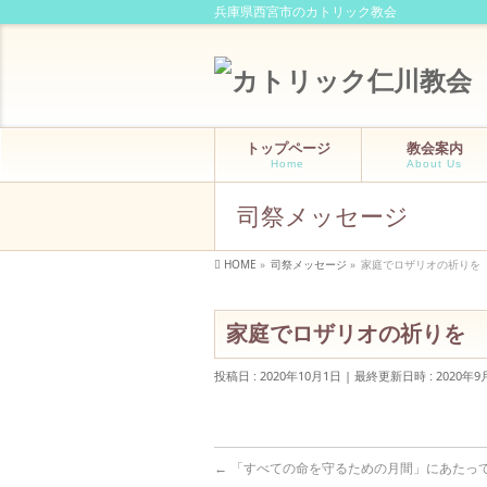
兵庫県西宮市のカトリック教会
トップページ
教会案内
Home
About Us
司祭メッセージ
HOME
»
司祭メッセージ
»
家庭でロザリオの祈りを
家庭でロザリオの祈りを
投稿日 : 2020年10月1日
最終更新日時 : 2020年9
←
「すべての命を守るための月間」にあたっ