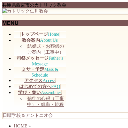
兵庫県西宮市のカトリック教会
MENU
メ
トップページ
Home
ニ
教会案内
About Us
ュ
結婚式・お葬儀の
ー
ご案内（工事中）
を
司祭メッセージ
Father’s
飛
Message
ミサ・予定
Mass &
ば
Schedule
す
アクセス
Access
はじめての方へ
FAQ
学び・集い
Assemblies
信徒の心得（工事
中）・組織・規程
日曜学校＆アントニオ会
HOME
»