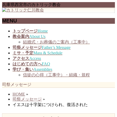
兵庫県西宮市のカトリック教会
MENU
メ
トップページ
Home
ニ
教会案内
About Us
ュ
結婚式・お葬儀のご案内（工事中）
ー
司祭メッセージ
Father’s Message
を
ミサ・予定
Mass & Schedule
飛
アクセス
Access
ば
はじめての方へ
FAQ
す
学び・集い
Assemblies
信徒の心得（工事中）・組織・規程
司祭メッセージ
HOME
»
司祭メッセージ
»
イエスは十字架につけられ、復活された