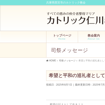
兵庫県西宮市のカトリック教会
トップページ
教会案内
Home
About Us
司祭メッセージ
HOME
»
司祭メッセージ
»
希望と平和の巡礼者とし
希望と平和の巡礼者として
投稿日 : 2025年8月1日
最終更新日時 : 2025年7月
←
希望の証人として生きよう