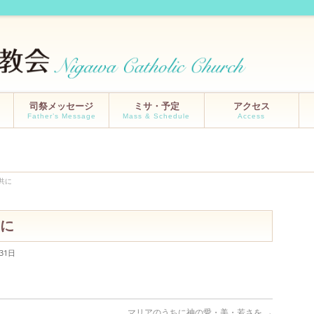
司祭メッセージ
ミサ・予定
アクセス
Father’s Message
Mass & Schedule
Access
共に
に
31日
マリアのうちに神の愛・美・若さを
→