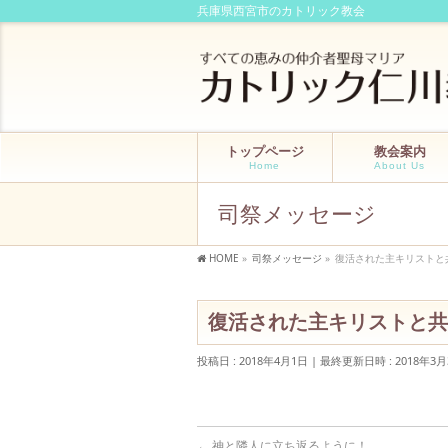
兵庫県西宮市のカトリック教会
トップページ
教会案内
Home
About Us
司祭メッセージ
HOME
»
司祭メッセージ
»
復活された主キリストと
復活された主キリストと共
投稿日 : 2018年4月1日
最終更新日時 : 2018年3月
←
神と隣人に立ち返るように！