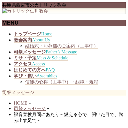
兵庫県西宮市のカトリック教会
MENU
メ
トップページ
Home
ニ
教会案内
About Us
ュ
結婚式・お葬儀のご案内（工事中）
ー
司祭メッセージ
Father’s Message
を
ミサ・予定
Mass & Schedule
飛
アクセス
Access
ば
はじめての方へ
FAQ
す
学び・集い
Assemblies
信徒の心得（工事中）・組織・規程
司祭メッセージ
HOME
»
司祭メッセージ
»
福音宣教月間にあたり～燃える心で、開いた目で、踏
み出す足で～