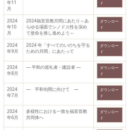
年11
ド
月
2024
2024福音宣教月間にあたり～あ
ダウンロー
年10
らゆる場面でシノドス性を深め
ド
月
て使命を推し進めよう～
2024
2024 年「すべてのいのちを守る
ダウンロー
年9月
ための月間」にあたって
ド
2024
― 平和の巡礼者・建設者 ―
ダウンロー
年8月
ド
2024
― 平和旬間に向けて ―
ダウンロー
年7月
ド
2024
多様性における一致を福音宣教
ダウンロー
年6月
共同体へ
ド