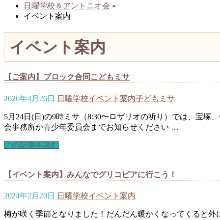
日曜学校＆アントニオ会
»
イベント案内
イベント案内
【ご案内】ブロック合同こどもミサ
2026年4月26日
日曜学校
イベント案内
子どもミサ
5月24日(日)の9時ミサ（8:30〜ロザリオの祈り）では
会事務所か青少年委員会までお知らせください …
この記事を読む
【イベント案内】みんなでグリコピアに行こう！
2024年2月20日
日曜学校
イベント案内
梅が咲く季節となりました！だんだん暖かくなってくると外に