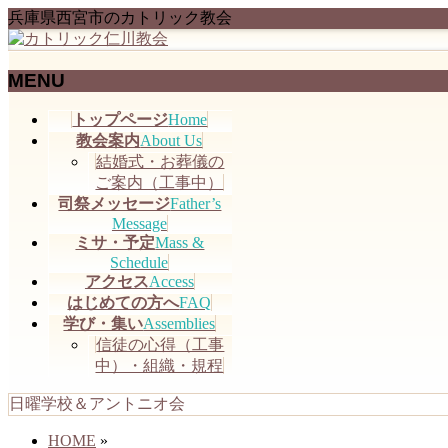
兵庫県西宮市のカトリック教会
MENU
メ
トップページ
Home
ニ
教会案内
About Us
ュ
結婚式・お葬儀の
ー
ご案内（工事中）
を
司祭メッセージ
Father’s
飛
Message
ミサ・予定
Mass &
ば
Schedule
す
アクセス
Access
はじめての方へ
FAQ
学び・集い
Assemblies
信徒の心得（工事
中）・組織・規程
日曜学校＆アントニオ会
HOME
»