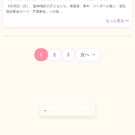
5月25日（日）、阪神地区の子どもたち、保護者、青年、リーダーが集い、巡礼
指定教会の一つ「芦屋教会」への巡 ...
もっと見る >>
1
2
3
次へ
ペ
ー
ジ
送
り
日曜学校TOPへ