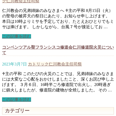
ク仁川教会主任司祭
仁川教会の兄弟姉妹のみなさまへ ♰主の平和 8月15日（火）
の聖母の被昇天の祭日にあたり、お知らせ申し上げます。
本日は10時よりミサを予定しており、たとえおひとりでもミ
サは捧げます。 しかしながら、台風７号が接近してお …
この記事を読む
コンベンツアル聖フランシスコ修道会仁川修道院火災につい
て
2023年3月7日
カトリック仁川教会主任司祭
♰主の平和 このたびの火災のことでは、兄弟姉妹のみなさま
には大変なご心配をおかけしましたこと、深くお詫び申し上
げます。 ３月６日、16時半ごろ修道院で出火し、20時過ぎ
に鎮火しましたが、修道院の建物が全焼しました。 その …
この記事を読む
カテゴリー