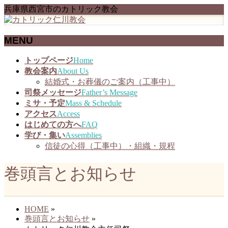
兵庫県西宮市のカトリック教会
MENU
メ
トップページ
Home
ニ
教会案内
About Us
ュ
結婚式・お葬儀のご案内（工事中）
ー
司祭メッセージ
Father’s Message
を
ミサ・予定
Mass & Schedule
飛
アクセス
Access
ば
はじめての方へ
FAQ
す
学び・集い
Assemblies
信徒の心得（工事中）・組織・規程
巻頭言とお知らせ
HOME
»
巻頭言とお知らせ
»