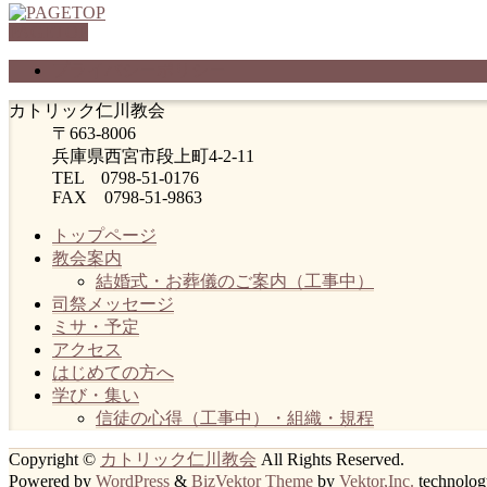
PAGETOP
プライバシーポリシー
カトリック仁川教会
〒663-8006
兵庫県西宮市段上町4-2-11
TEL 0798-51-0176
FAX 0798-51-9863
トップページ
教会案内
結婚式・お葬儀のご案内（工事中）
司祭メッセージ
ミサ・予定
アクセス
はじめての方へ
学び・集い
信徒の心得（工事中）・組織・規程
Copyright ©
カトリック仁川教会
All Rights Reserved.
Powered by
WordPress
&
BizVektor Theme
by
Vektor,Inc.
technolog