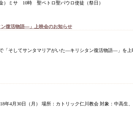
日（金）ミサ 10時 聖ペトロ聖パウロ使徒（祭日）
タン復活物語―」上映会のお知らせ
ス館で「そしてサンタマリアがいた―キリシタン復活物語―」を上
018年4月30日（月） 場所：カトリック仁川教会 対象：中高