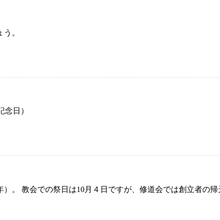
ょう。
（記念日）
6年）。 教会での祭日は10月４日ですが、修道会では創立者