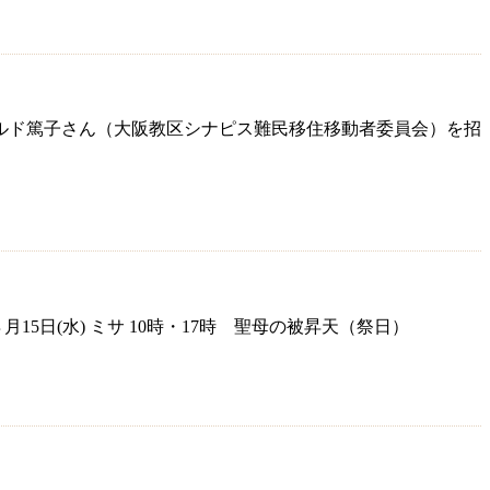
カルド篤子さん（大阪教区シナピス難民移住移動者委員会）を招
 ８月15日(水) ミサ 10時・17時 聖母の被昇天（祭日）