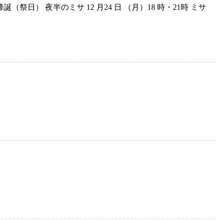
誕（祭日） 夜半のミサ 12 月24 日 （月）18 時・21時 ミサ