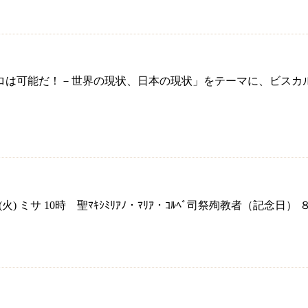
ゼロは可能だ！－世界の現状、日本の現状」をテーマに、ビス
火) ミサ 10時 聖ﾏｷｼﾐﾘｱﾉ・ﾏﾘｱ・ｺﾙﾍﾞ司祭殉教者（記念日）