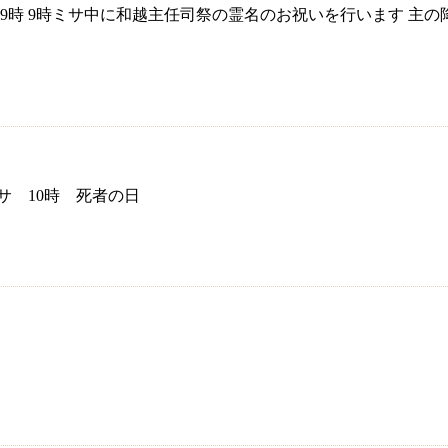
 7 時・9時 9時ミサ中に和越主任司祭の霊名のお祝いを行います 主の降
ミサ 10時 死者の日