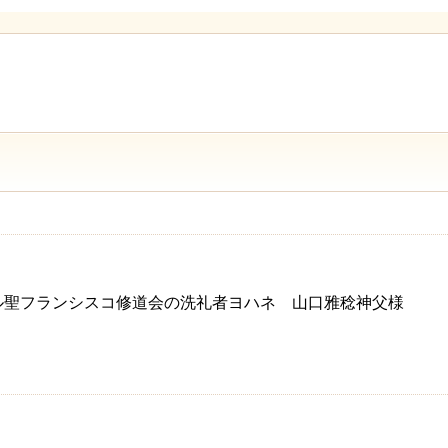
アル聖フランシスコ修道会の洗礼者ヨハネ 山口雅稔神父様