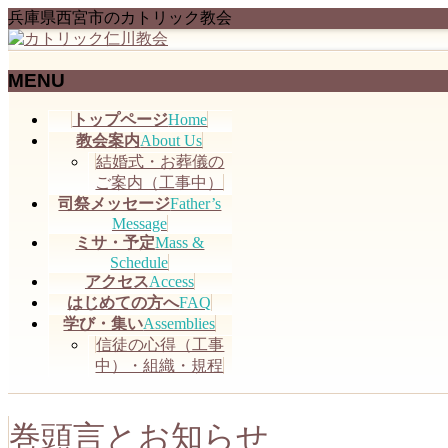
兵庫県西宮市のカトリック教会
MENU
メ
トップページ
Home
ニ
教会案内
About Us
ュ
結婚式・お葬儀の
ー
ご案内（工事中）
を
司祭メッセージ
Father’s
飛
Message
ミサ・予定
Mass &
ば
Schedule
す
アクセス
Access
はじめての方へ
FAQ
学び・集い
Assemblies
信徒の心得（工事
中）・組織・規程
巻頭言とお知らせ