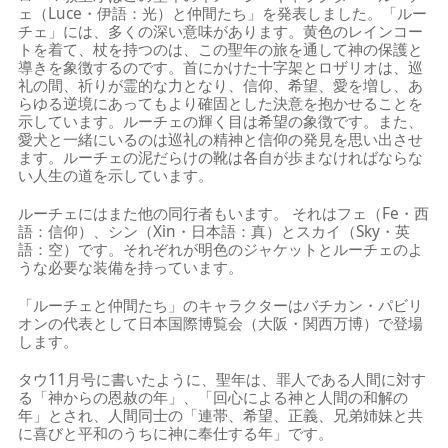
ェ（Luce・伊語：光）と仲間たち」を発表しました。「ルー
チェ」には、多くの深い意味があります。黄色のレインコー
トを着て、杖を持つのは、この聖年の旅を通して神の保護と
導きを象徴するのです。首にかけた十字架とロザリオは、巡
礼の間、祈りが霊的な力となり、信仰、希望、愛を増し、あ
らゆる逆境にあってもより確固とした決意を抱かせることを
示しています。ルーチェの輝く目は希望の象徴です。また、
愛犬と一緒にいるのは巡礼の精神と信仰の発見を思い出させ
ます。ルーチェの泥だらけの靴は各自が歩まなければならな
い人生の道を示しています。
ルーチェにはまた他の同行者もいます。 それはフェ（Fe・西
語：信仰）、シン（Xin・日本語：真）とスカイ（Sky・英
語：空）です。それぞれが明色のジャケットとルーチェのよ
うな必要な装備を持っています。
「ルーチェと仲間たち」のキャラクターはバチカン・パビリ
オンの代表として日本国際博覧会（大阪・関西万博）で登場
します。
タウ11月号に書いたように、聖年は、罪人である人間に対す
る「神からの恩赦の年」、「回心による神と人間の和解の
年」とされ、人間同士の「連帯、希望、正義、兄弟姉妹と共
に喜びと平和のうちに神に奉仕する年」です。