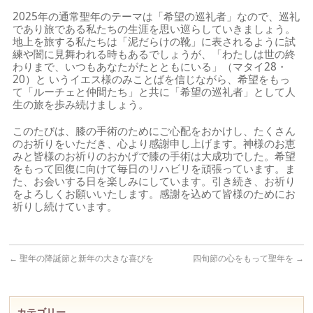
2025年の通常聖年のテーマは「希望の巡礼者」なので、巡礼
であり旅である私たちの生涯を思い巡らしていきましょう。
地上を旅する私たちは「泥だらけの靴」に表されるように試
練や闇に見舞われる時もあるでしょうが、「わたしは世の終
わりまで、いつもあなたがたとともにいる」（マタイ28・
20）と いうイエス様のみことばを信じながら、希望をもっ
て「ルーチェと仲間たち」と共に「希望の巡礼者」として人
生の旅を歩み続けましょう。
このたびは、膝の手術のためにご心配をおかけし、たくさん
のお祈りをいただき、心より感謝申し上げます。神様のお恵
みと皆様のお祈りのおかげで膝の手術は大成功でした。希望
をもって回復に向けて毎日のリハビリを頑張っています。ま
た、お会いする日を楽しみにしています。引き続き、お祈り
をよろしくお願いいたします。感謝を込めて皆様のためにお
祈りし続けています。
←
聖年の降誕節と新年の大きな喜びを
四旬節の心をもって聖年を
→
カテゴリー