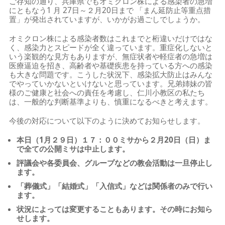
ご存知の通り、兵庫県でもオミクロン株による感染者の急増
にともなう1 月 27日～２月20日まで 「まん延防止等重点措
置」が発出されていますが、いかがお過ごしでしょうか。
オミクロン株による感染者数はこれまでと桁違いだけではな
く、感染力とスピードが全く違っています。重症化しないと
いう楽観的な見方もありますが、無症状者や軽症者の急増は
医療逼迫を招き、高齢者や基礎疾患を持っている方への感染
も大きな問題です。こうした状況下、感染拡大防止はみんな
でやっていかないといけないと思っています。兄弟姉妹の皆
様のご健康と社会への責任を考慮し、仁川小教区の私たち
は、一般的な判断基準よりも、慎重になるべきと考えます。
今後の対応について以下のように決めてお知らせします。
本日（1月２９日）１７：００ミサから２月20日（日）ま
で全ての公開ミサは中止します。
評議会や各委員会、グループなどの教会活動は一旦停止し
ます。
「葬儀式」「結婚式」「入信式」などは関係者のみで行い
ます。
状況によっては変更することもあります。その時にお知ら
せします。