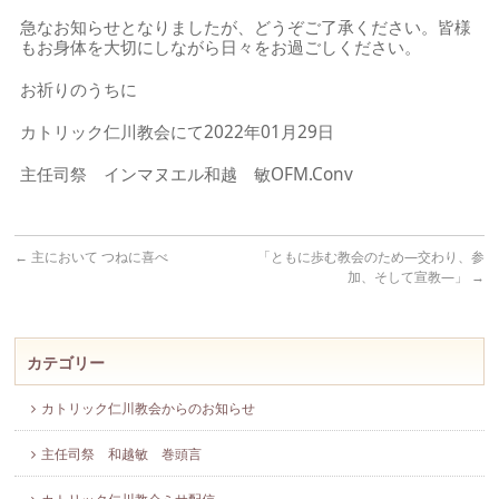
急なお知らせとなりましたが、どうぞご了承ください。皆様
もお身体を大切にしながら日々をお過ごしください。
お祈りのうちに
カトリック仁川教会にて2022年01月29日
主任司祭 インマヌエル和越 敏OFM.Conv
←
主において つねに喜べ
「ともに歩む教会のため―交わり、参
加、そして宣教―」
→
カテゴリー
カトリック仁川教会からのお知らせ
主任司祭 和越敏 巻頭言