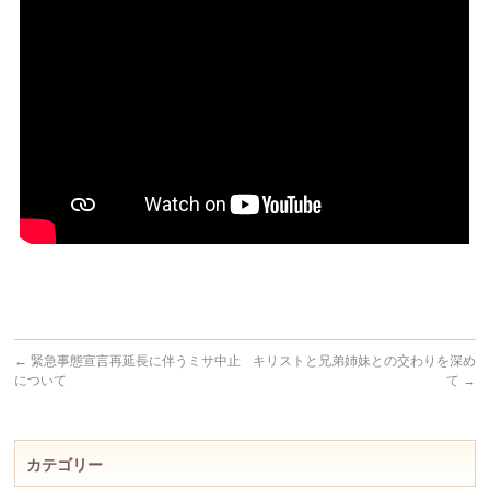
←
緊急事態宣言再延長に伴うミサ中止
キリストと兄弟姉妹との交わりを深め
について
て
→
カテゴリー