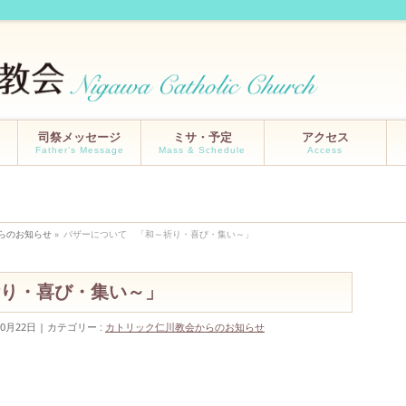
司祭メッセージ
ミサ・予定
アクセス
Father’s Message
Mass & Schedule
Access
らのお知らせ
»
バザーについて 「和～祈り・喜び・集い～」
り・喜び・集い～」
10月22日
カテゴリー :
カトリック仁川教会からのお知らせ