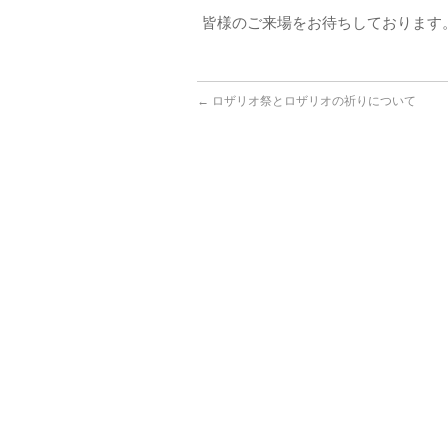
皆様のご来場をお待ちしております
←
ロザリオ祭とロザリオの祈りについて