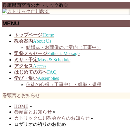
兵庫県西宮市のカトリック教会
MENU
メ
トップページ
Home
ニ
教会案内
About Us
ュ
結婚式・お葬儀のご案内（工事中）
ー
司祭メッセージ
Father’s Message
を
ミサ・予定
Mass & Schedule
飛
アクセス
Access
ば
はじめての方へ
FAQ
す
学び・集い
Assemblies
信徒の心得（工事中）・組織・規程
巻頭言とお知らせ
HOME
»
巻頭言とお知らせ
»
カトリック仁川教会からのお知らせ
»
ロザリオの祈りのお勧め