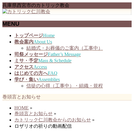
兵庫県西宮市のカトリック教会
MENU
メ
トップページ
Home
ニ
教会案内
About Us
ュ
結婚式・お葬儀のご案内（工事中）
ー
司祭メッセージ
Father’s Message
を
ミサ・予定
Mass & Schedule
飛
アクセス
Access
ば
はじめての方へ
FAQ
す
学び・集い
Assemblies
信徒の心得（工事中）・組織・規程
巻頭言とお知らせ
HOME
»
巻頭言とお知らせ
»
カトリック仁川教会からのお知らせ
»
ロザリオの祈りの動画配信