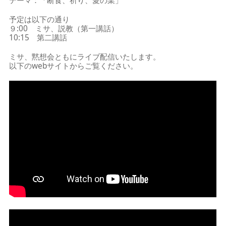
テーマ：「断食、祈り、愛の業」
予定は以下の通り
９:00 ミサ、説教（第一講話）
10:15 第二講話
ミサ、黙想会ともにライブ配信いたします。
以下のwebサイトからご覧ください。