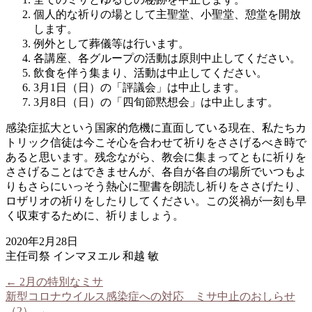
個人的な祈りの場として主聖堂、小聖堂、憩堂を開放
します。
例外として葬儀等は行います。
各講座、各グループの活動は原則中止してください。
飲食を伴う集まり、活動は中止してください。
3月1日（日）の「評議会」は中止します。
3月8日（日）の「四旬節黙想会」は中止します。
感染症拡大という国家的危機に直面している現在、私たちカ
トリック信徒は今こそ心を合わせて祈りをささげるべき時で
あると思います。残念ながら、教会に集まってともに祈りを
ささげることはできませんが、各自が各自の場所でいつもよ
りもさらにいっそう熱心に聖書を朗読し祈りをささげたり、
ロザリオの祈りをしたりしてください。この災禍が一刻も早
く収束するために、祈りましょう。
2020年2月28日
主任司祭 インマヌエル 和越 敏
←
2月の特別なミサ
新型コロナウイルス感染症への対応 ミサ中止のおしらせ
（2）
→