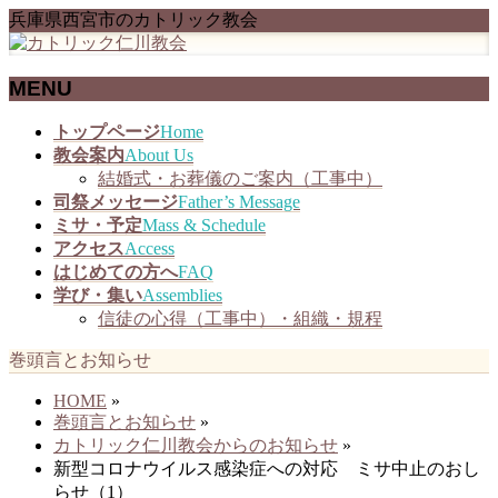
兵庫県西宮市のカトリック教会
MENU
メ
トップページ
Home
ニ
教会案内
About Us
ュ
結婚式・お葬儀のご案内（工事中）
ー
司祭メッセージ
Father’s Message
を
ミサ・予定
Mass & Schedule
飛
アクセス
Access
ば
はじめての方へ
FAQ
す
学び・集い
Assemblies
信徒の心得（工事中）・組織・規程
巻頭言とお知らせ
HOME
»
巻頭言とお知らせ
»
カトリック仁川教会からのお知らせ
»
新型コロナウイルス感染症への対応 ミサ中止のおし
らせ（1）