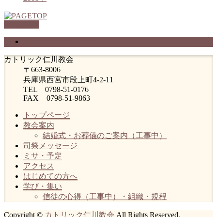
PAGETOP
プライバシーポリシー
カトリック仁川教会
〒663-8006
兵庫県西宮市段上町4-2-11
TEL 0798-51-0176
FAX 0798-51-9863
トップページ
教会案内
結婚式・お葬儀のご案内（工事中）
司祭メッセージ
ミサ・予定
アクセス
はじめての方へ
学び・集い
信徒の心得（工事中）・組織・規程
Copyright ©
カトリック仁川教会
All Rights Reserved.