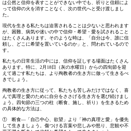
は公然と信仰を表すことができない中でも、祈りと信頼によ
って信仰の火を消すことなく、次の世代へと受け渡しまし
た。
現代を生きる私たちは迫害されることは少ないと思われます
が、困難、病気や迷いの中で信仰・希望・愛を試されること
はたくさんあります。そのような時は、「自分は今、誰に信
頼し、どこに希望を置いているのか」と、問われているので
す。
私たちの日常生活の中には、信仰を証しする場面はたくさん
あります。特に、2月18日（灰の水曜日）からの四旬節を迎
えて過ごす私たちは、より殉教者の生き方に倣って生きるべ
きでしょう。
殉教者の生き方に従って、私たちも苦しみだけではなく、喜
んで真理と愛のために自分をささげる生き方を選び続けまし
ょう。四旬節の三つの柱（断食、施し、祈り）を生きるため
の具体的な方法は、
① 断食―「自己中心、欲望」より「神の真理と愛」を優先
して生きましょう。傷つける言葉や悲しみや怒り、悲観や不