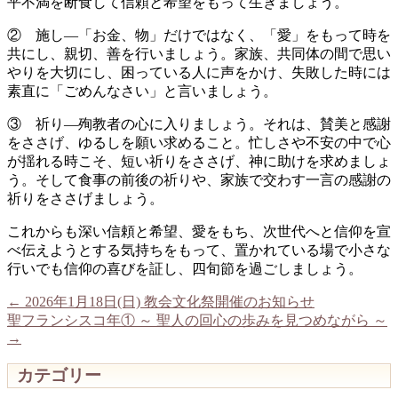
平不満を断食して信頼と希望をもって生きましょう。
② 施し―「お金、物」だけではなく、「愛」をもって時を
共にし、親切、善を行いましょう。家族、共同体の間で思い
やりを大切にし、困っている人に声をかけ、失敗した時には
素直に「ごめんなさい」と言いましょう。
③ 祈り―殉教者の心に入りましょう。それは、賛美と感謝
をささげ、ゆるしを願い求めること。忙しさや不安の中で心
が揺れる時こそ、短い祈りをささげ、神に助けを求めましょ
う。そして食事の前後の祈りや、家族で交わす一言の感謝の
祈りをささげましょう。
これからも深い信頼と希望、愛をもち、次世代へと信仰を宣
べ伝えようとする気持ちをもって、置かれている場で小さな
行いでも信仰の喜びを証し、四旬節を過ごしましょう。
←
2026年1月18日(日) 教会文化祭開催のお知らせ
聖フランシスコ年① ～ 聖人の回心の歩みを見つめながら ～
→
カテゴリー