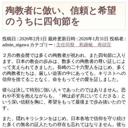
殉教者に倣い、信頼と希望
のうちに四旬節を
投稿日 : 2026年2月1日
最終更新日時 : 2026年1月31日
投稿者 :
admin_nigawa
カテゴリー :
主任司祭 和越敏 巻頭言
２月の教会暦では多くの殉教者が祝われ、また四旬節に入り
ます。日本の教会の歩みは、数多くの殉教者の尊い証しによ
って支えられてきました。長崎の二十六聖人をはじめ、多く
の殉教者たちは、厳しい迫害の中にあっても、キリストへの
信仰を捨てることなく、命をもってその愛を証しました。
彼らは決して特別に強い人々であったのではありません。恐
れや不安を抱えながらも、「神は必ず共にいてくださる」と
いう深い信頼を胸に、希望をもって最後まで歩み抜いたので
す。
また、隠れキリシタンをはじめ、日本各地で信仰を守り続け
た多くの無名の証人たちの存在も忘れてはなりません。彼ら