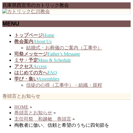
兵庫県西宮市のカトリック教会
MENU
メ
トップページ
Home
ニ
教会案内
About Us
ュ
結婚式・お葬儀のご案内（工事中）
ー
司祭メッセージ
Father’s Message
を
ミサ・予定
Mass & Schedule
飛
アクセス
Access
ば
はじめての方へ
FAQ
す
学び・集い
Assemblies
信徒の心得（工事中）・組織・規程
巻頭言とお知らせ
HOME
»
巻頭言とお知らせ
»
主任司祭 和越敏 巻頭言
»
殉教者に倣い、信頼と希望のうちに四旬節を