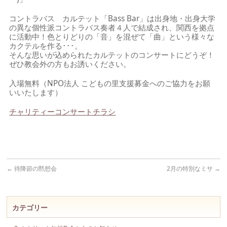
コントラバス カルテット「Bass Bar」は出身地・出身大学
の異な個性派コントラバス奏者４人で結成され、関西を拠点
に活動中！色とりどりの「音」を混ぜて「曲」という様々な
カクテルを作る･･･。
そんな思いが込められたカルテットのコンサートにどうぞ！
ぜひ教会外の方もお誘いください。
入場無料（NPO法人 こどもの里支援募金へのご協力をお願
いいたします）
チャリティーコンサートチラシ
←
待降節の黙想会
2月の特別なミサ
→
カテゴリー