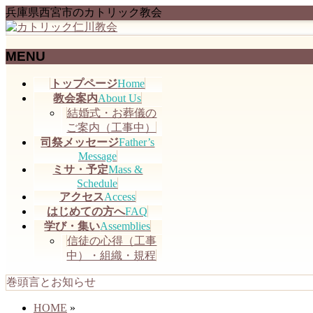
兵庫県西宮市のカトリック教会
MENU
メ
トップページ
Home
ニ
教会案内
About Us
ュ
結婚式・お葬儀の
ー
ご案内（工事中）
を
司祭メッセージ
Father’s
飛
Message
ミサ・予定
Mass &
ば
Schedule
す
アクセス
Access
はじめての方へ
FAQ
学び・集い
Assemblies
信徒の心得（工事
中）・組織・規程
巻頭言とお知らせ
HOME
»