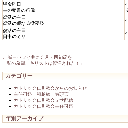
聖金曜日
4
主の受難の祭儀
復活の主日
4
復活の聖なる徹夜祭
復活の主日
日中のミサ
←
聖ヨセフと共に３月・四旬節を
「私の希望、キリストは復活された！」
→
カテゴリー
カトリック仁川教会からのお知らせ
主任司祭 和越敏 巻頭言
カトリック仁川教会ミサ配信
カトリック仁川教会主任司祭
年別アーカイブ