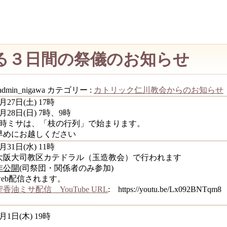
聖なる３日間の祭儀のお知らせ
admin_nigawa
カテゴリー :
カトリック仁川教会からのお知らせ
月27日(土) 17時
3月28日(日) 7時、9時
9時ミサは、「枝の行列」で始まります。
早めにお越しください
月31日(水) 11時
大阪大司教区カテドラル（玉造教会）で行われます
非公開
(司祭団・関係者のみ参加)
web配信されます。
聖香油ミサ配信 YouTube URL
: https://youtu.be/Lx092BNTqm8
月1日(木) 19時