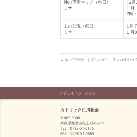
神の母聖マリア（祭日）
12
ミサ
1 
7時
主の公現（祭日）
1月 
ミサ
月
1
←
救い主の誕生を待ちながら、生まれ変わっ
プライバシーポリシー
カトリック仁川教会
〒663-8006
兵庫県西宮市段上町4-2-11
TEL 0798-51-0176
FAX 0798-51-9863