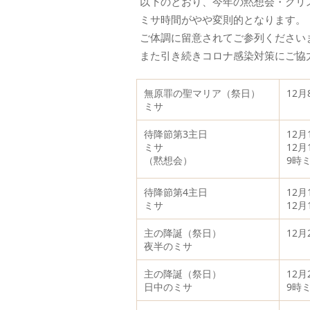
以下のとおり、今年の黙想会・クリ
ミサ時間がやや変則的となります。
ご体調に留意されてご参列ください
また引き続きコロナ感染対策にご協
無原罪の聖マリア（祭日）
12月
ミサ
待降節第3主日
12月
ミサ
12月
（黙想会）
9時
待降節第4主日
12月
ミサ
12
主の降誕（祭日）
12月
夜半のミサ
主の降誕（祭日）
12
日中のミサ
9時