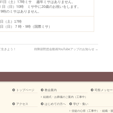
月31日（土）17時ミサ 越年ミサはありません。
月 1 日（日）10時 ミサ中に20歳のお祝いをします。
・9時のミサはありません。
7日（土）17時
8日（日）
7 時・9時（国際ミサ）
て生きよう！
待降節黙想会動画YouTubeアップのお知らせ
→
トップページ
教会案内
司祭メッセー
結婚式・お葬儀のご案内（工事中）
アクセス
はじめての方へ
学び・集い
信徒の心得（工事中）・組織・