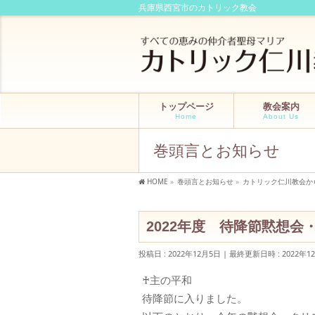
兵庫県西宮市のカトリック教会
トップページ
教会案内
Home
About Us
巻頭言とお知らせ
HOME
»
巻頭言とお知らせ
»
カトリック仁川教会か
2022年度 待降節黙想
投稿日 : 2022年12月5日
最終更新日時 : 2022年1
♰主の平和
待降節に入りました。