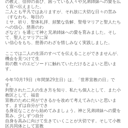
の教え、信仰の喜び、困っている人々や兄弟姉妹への愛を広
く宣べ伝えました。
二人とも平凡ではありますが、それ故に大切な日々の営み
（すなわち、毎日の
ミサ、祈り、聖体礼拝、頻繁な告解、聖母マリアと聖人たち
への信心、慈善のわ
ざなど）を通じて神と兄弟姉妹への愛を育みました。そし
て、聖人とマリアに深
い信心をもち、慈善のわざを惜しみなく実践しました。
ここでは二人の生涯のすべてを伝えることができませんが、
機会を見つけて生
前の数々のエピソードに触れていただけるとよいと思いま
す。
今年10月19日（年間第29主日）は、「世界宣教の日」で
す。
列聖された二人の生き方を知り、私たち個人として、また小
教区として、福音
宣教のために何ができるかを改めて考えてみたいと思いま
す。まずは自分ができ
る身近なことから始めてみましょう。神と兄弟姉妹への愛を
育み、少しずつ自分
自身を高みに向けて生きていくことが大切です。そして小教
区共同体として宣教