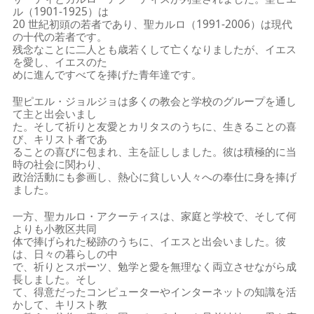
ル（1901‐1925）は
20 世紀初頭の若者であり、聖カルロ（1991‐2006）は現代
の十代の若者です。
残念なことに二人とも歳若くして亡くなりましたが、イエス
を愛し、イエスのた
めに進んですべてを捧げた青年達です。
聖ピエル・ジョルジョは多くの教会と学校のグループを通し
て主と出会いまし
た。そして祈りと友愛とカリタスのうちに、生きることの喜
び、キリスト者であ
ることの喜びに包まれ、主を証ししました。彼は積極的に当
時の社会に関わり、
政治活動にも参画し、熱心に貧しい人々への奉仕に身を捧げ
ました。
一方、聖カルロ・アクーティスは、家庭と学校で、そして何
よりも小教区共同
体で捧げられた秘跡のうちに、イエスと出会いました。彼
は、日々の暮らしの中
で、祈りとスポーツ、勉学と愛を無理なく両立させながら成
長しました。そし
て、得意だったコンピューターやインターネットの知識を活
かして、キリスト教