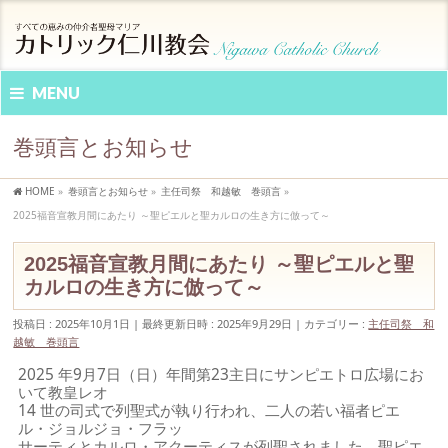
MENU
巻頭言とお知らせ
HOME
»
巻頭言とお知らせ
»
主任司祭 和越敏 巻頭言
»
2025福音宣教月間にあたり ～聖ピエルと聖カルロの生き方に倣って～
2025福音宣教月間にあたり ～聖ピエルと聖
カルロの生き方に倣って～
投稿日 : 2025年10月1日
最終更新日時 : 2025年9月29日
カテゴリー :
主任司祭 和
越敏 巻頭言
2025 年9月7日（日）年間第23主日にサンピエトロ広場にお
いて教皇レオ
14 世の司式で列聖式が執り行われ、二人の若い福者ピエ
ル・ジョルジョ・フラッ
サーティとカルロ・アクーティスが列聖されました。聖ピエ