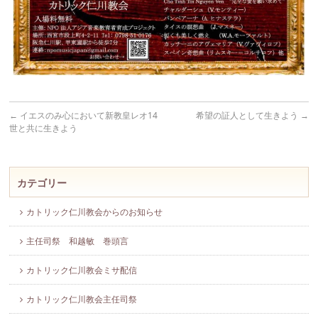
←
イエスのみ心において新教皇レオ14
希望の証人として生きよう
→
世と共に生きよう
カテゴリー
カトリック仁川教会からのお知らせ
主任司祭 和越敏 巻頭言
カトリック仁川教会ミサ配信
カトリック仁川教会主任司祭