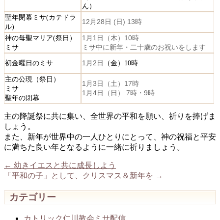
ん）
聖年閉幕ミサ(カテドラ
12月28日 (日) 13時
ル)
神の母聖マリア(祭日）
1月1日（木）10時
ミサ
ミサ中に新年・二十歳のお祝いをします
初金曜日のミサ
1月2日
（金）10時
主の公現（祭日）
1月3日（土）17時
ミサ
1月4日（日） 7時・9時
聖年の閉幕
主の降誕祭に共に集い、全世界の平和を願い、祈りを捧げま
しょう。
また、新年が世界中の一人ひとりにとって、神の祝福と平安
に満ちた良い年となるように一緒に祈りましょう。
←
幼きイエスと共に成長しよう
「平和の子」として、クリスマス＆新年を
→
カテゴリー
カトリック仁川教会ミサ配信