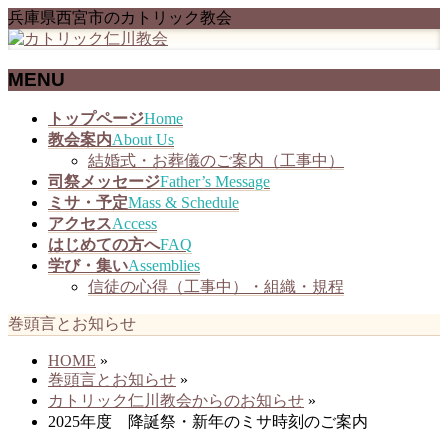
兵庫県西宮市のカトリック教会
MENU
メ
トップページ
Home
ニ
教会案内
About Us
ュ
結婚式・お葬儀のご案内（工事中）
ー
司祭メッセージ
Father’s Message
を
ミサ・予定
Mass & Schedule
飛
アクセス
Access
ば
はじめての方へ
FAQ
す
学び・集い
Assemblies
信徒の心得（工事中）・組織・規程
巻頭言とお知らせ
HOME
»
巻頭言とお知らせ
»
カトリック仁川教会からのお知らせ
»
2025年度 降誕祭・新年のミサ時刻のご案内