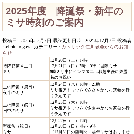
2025年度 降誕祭・新年の
ミサ時刻のご案内
投稿日 : 2025年12月7日
最終更新日時 : 2025年12月7日
投稿者
:
admin_nigawa
カテゴリー :
カトリック仁川教会からのお知
らせ
12月20日（土）17時
待降節第４主日
12月21日（日）7時・9時（国際ミサ）
ミサ
9時ミサ中にインマヌエル和越主任司祭霊
名のお祝い
12月24日（水）18時・21時
主の降誕（祭日）
ミサ後アトリウムでささやかなお茶会を行
夜半のミサ
う予定です
12月25日（木）10時
主の降誕（祭日）
ミサ後アトリウムでささやかなお茶会を行
日中のミサ
う予定です
12月27日（土）17時
聖家族（祝日）
12月28日（日）7時・9時
ミサ
（12月31日の聖時間・越年ミサはありませ