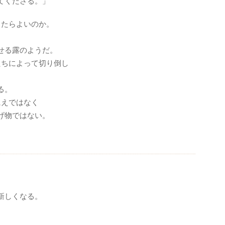
てくださる。」
したらよいのか。
。
せる露のようだ。
たちによって切り倒し
る。
にえではなく
げ物ではない。
新しくなる。