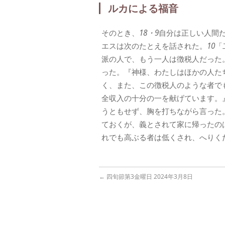
ルカによる福音
そのとき、
18・9
自分は正しい人間
エスは次のたとえを話された。
10
「
派の人で、もう一人は徴税人だった
った。『神様、わたしはほかの人た
く、また、この徴税人のような者で
全収入の十分の一を献げています。
うともせず、胸を打ちながら言った
ておくが、義とされて家に帰ったの
れでも高ぶる者は低くされ、へりく
←
四旬節第3金曜日 2024年3月8日