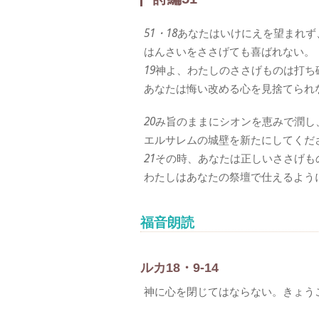
51・18
あなたはいけにえを望まれず
はんさいをささげても喜ばれない。
19
神よ、わたしのささげものは打ち
あなたは悔い改める心を見捨てられ
20
み旨のままにシオンを恵みで潤し
エルサレムの城壁を新たにしてくだ
21
その時、あなたは正しいささげも
わたしはあなたの祭壇で仕えるよう
福音朗読
ルカ18・9-14
神に心を閉じてはならない。きょう