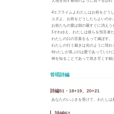
大地を潤す春雨のように我々を訪れ
4
エフライムよわたしはお前をどう
ユダよ、お前をどうしたらよいのか
お前たちの愛は朝の霧すぐに消えう
5
それゆえ、わたしは彼らを預言者
わたしの口の言葉をもって滅ぼす。
わたしの行う裁きは光のように現れ
6
わたしが喜ぶのは愛であっていけ
神を知ることであって焼き尽くす献
答唱詩編
詩編51・18+19、20+21
あなたのいぶきを受けて、わたしは
詩編51