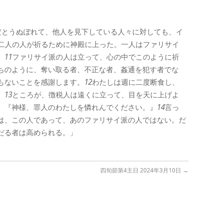
だとうぬぼれて、他人を見下している人々に対しても、イ
二人の人が祈るために神殿に上った。一人はファリサイ
。
11
ファリサイ派の人は立って、心の中でこのように祈
ちのように、奪い取る者、不正な者、姦通を犯す者でな
もないことを感謝します。
12
わたしは週に二度断食し、
』
13
ところが、徴税人は遠くに立って、目を天に上げよ
。『神様、罪人のわたしを憐れんでください。』
14
言っ
は、この人であって、あのファリサイ派の人ではない。だ
だる者は高められる。」
四旬節第4主日 2024年3月10日
→