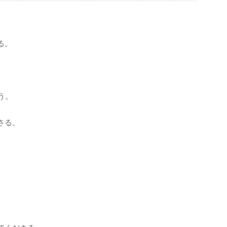
る。
う。
さる。
。