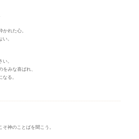
、
砕かれた心。
ない。
、
さい。
のをみな喜ばれ、
になる。
こそ神のことばを聞こう。