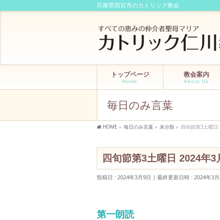
兵庫県西宮市のカトリック教会
トップページ
教会案内
Home
About Us
毎日のみ言葉
HOME
»
毎日のみ言葉
»
未分類
»
四旬節第3土曜日 
四旬節第3土曜日 2024年
投稿日 : 2024年3月9日
最終更新日時 : 2024年3月
第一朗読