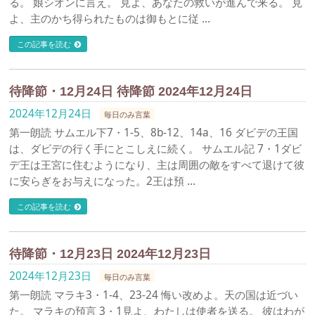
る。 娘シオンに言え。 見よ、あなたの救いが進んで来る。 見
よ、主のかち得られたものは御もとに従 …
この記事を読む
待降節・12月24日 待降節 2024年12月24日
2024年12月24日
毎日のみ言葉
第一朗読 サムエル下7・1-5、8b-12、14a、16 ダビデの王国
は、ダビデの行く手にとこしえに続く。 サムエル記 7・1ダビ
デ王は王宮に住むようになり、主は周囲の敵をすべて退けて彼
に安らぎをお与えになった。2王は預 …
この記事を読む
待降節・12月23日 2024年12月23日
2024年12月23日
毎日のみ言葉
第一朗読 マラキ3・1-4、23-24 悔い改めよ。天の国は近づい
た。 マラキの預言 3・1見よ、わたしは使者を送る。 彼はわが