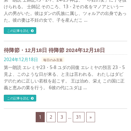
けられる。 士師記 そのころ、13・2その名をマノアという一
人の男がいた。彼はダンの氏族に属し、ツォルアの出身であっ
た。彼の妻は不妊の女で、子を産んだこ …
この記事を読む
待降節・12月18日 待降節 2024年12月18日
2024年12月18日
毎日のみ言葉
第一朗読 エレミヤ23・5-8 ユダの回復 エレミヤの預言 23・5
見よ、このような日が来る、と主は言われる。 わたしはダビ
デのために正しい若枝を起こす。 王は治め、栄え この国に正
義と恵みの業を行う。 6彼の代にユダは …
この記事を読む
1
2
3
…
31
»