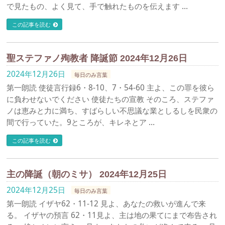
で見たもの、よく見て、手で触れたものを伝えます …
この記事を読む
聖ステファノ殉教者 降誕節 2024年12月26日
2024年12月26日
毎日のみ言葉
第一朗読 使徒言行録6・8-10、7・54-60 主よ、この罪を彼ら
に負わせないでください 使徒たちの宣教 そのころ、ステファ
ノは恵みと力に満ち、すばらしい不思議な業としるしを民衆の
間で行っていた。9ところが、キレネとア …
この記事を読む
主の降誕（朝のミサ） 2024年12月25日
2024年12月25日
毎日のみ言葉
第一朗読 イザヤ62・11-12 見よ、あなたの救いが進んで来
る。 イザヤの預言 62・11見よ、主は地の果てにまで布告され