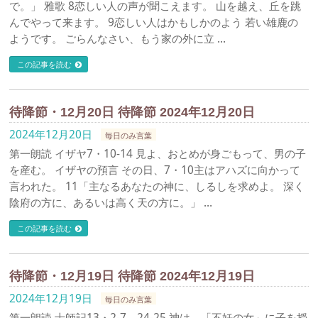
で。」 雅歌 8恋しい人の声が聞こえます。 山を越え、丘を跳
んでやって来ます。 9恋しい人はかもしかのよう 若い雄鹿の
ようです。 ごらんなさい、もう家の外に立 …
この記事を読む
待降節・12月20日 待降節 2024年12月20日
2024年12月20日
毎日のみ言葉
第一朗読 イザヤ7・10-14 見よ、おとめが身ごもって、男の子
を産む。 イザヤの預言 その日、7・10主はアハズに向かって
言われた。 11「主なるあなたの神に、しるしを求めよ。 深く
陰府の方に、あるいは高く天の方に。」 …
この記事を読む
待降節・12月19日 待降節 2024年12月19日
2024年12月19日
毎日のみ言葉
第一朗読 士師記13・2-7、24-25 神は、「不妊の女」に子を授