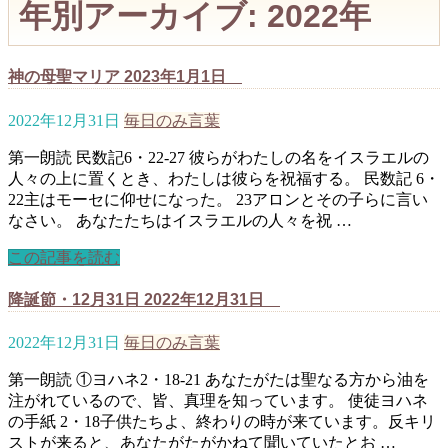
年別アーカイブ: 2022年
神の母聖マリア 2023年1月1日
2022年12月31日
毎日のみ言葉
第一朗読 民数記6・22-27 彼らがわたしの名をイスラエルの
人々の上に置くとき、わたしは彼らを祝福する。 民数記 6・
22主はモーセに仰せになった。 23アロンとその子らに言い
なさい。 あなたたちはイスラエルの人々を祝 …
この記事を読む
降誕節・12月31日 2022年12月31日
2022年12月31日
毎日のみ言葉
第一朗読 ①ヨハネ2・18-21 あなたがたは聖なる方から油を
注がれているので、皆、真理を知っています。 使徒ヨハネ
の手紙 2・18子供たちよ、終わりの時が来ています。反キリ
ストが来ると、あなたがたがかねて聞いていたとお …