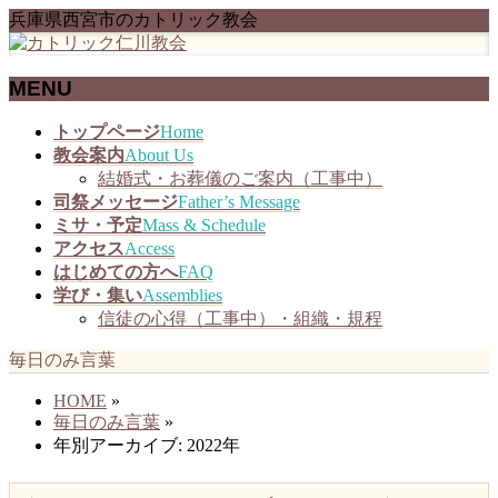
兵庫県西宮市のカトリック教会
MENU
メ
トップページ
Home
ニ
教会案内
About Us
ュ
結婚式・お葬儀のご案内（工事中）
ー
司祭メッセージ
Father’s Message
を
ミサ・予定
Mass & Schedule
飛
アクセス
Access
ば
はじめての方へ
FAQ
す
学び・集い
Assemblies
信徒の心得（工事中）・組織・規程
毎日のみ言葉
HOME
»
毎日のみ言葉
»
年別アーカイブ: 2022年