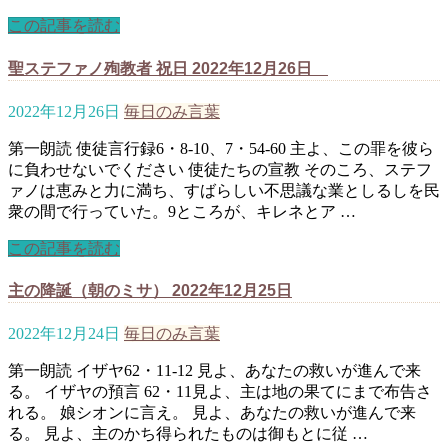
この記事を読む
聖ステファノ殉教者 祝日 2022年12月26日
2022年12月26日
毎日のみ言葉
第一朗読 使徒言行録6・8-10、7・54-60 主よ、この罪を彼ら
に負わせないでください 使徒たちの宣教 そのころ、ステフ
ァノは恵みと力に満ち、すばらしい不思議な業としるしを民
衆の間で行っていた。9ところが、キレネとア …
この記事を読む
主の降誕（朝のミサ） 2022年12月25日
2022年12月24日
毎日のみ言葉
第一朗読 イザヤ62・11-12 見よ、あなたの救いが進んで来
る。 イザヤの預言 62・11見よ、主は地の果てにまで布告さ
れる。 娘シオンに言え。 見よ、あなたの救いが進んで来
る。 見よ、主のかち得られたものは御もとに従 …