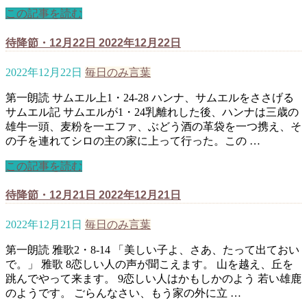
この記事を読む
待降節・12月22日 2022年12月22日
2022年12月22日
毎日のみ言葉
第一朗読 サムエル上1・24-28 ハンナ、サムエルをささげる
サムエル記 サムエルが1・24乳離れした後、ハンナは三歳の
雄牛一頭、麦粉を一エファ、ぶどう酒の革袋を一つ携え、そ
の子を連れてシロの主の家に上って行った。この …
この記事を読む
待降節・12月21日 2022年12月21日
2022年12月21日
毎日のみ言葉
第一朗読 雅歌2・8-14 「美しい子よ、さあ、たって出ておい
で。」 雅歌 8恋しい人の声が聞こえます。 山を越え、丘を
跳んでやって来ます。 9恋しい人はかもしかのよう 若い雄鹿
のようです。 ごらんなさい、もう家の外に立 …