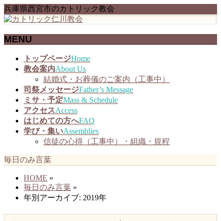
兵庫県西宮市のカトリック教会
MENU
メ
トップページ
Home
ニ
教会案内
About Us
ュ
結婚式・お葬儀のご案内（工事中）
ー
司祭メッセージ
Father’s Message
を
ミサ・予定
Mass & Schedule
飛
アクセス
Access
ば
はじめての方へ
FAQ
す
学び・集い
Assemblies
信徒の心得（工事中）・組織・規程
毎日のみ言葉
HOME
»
毎日のみ言葉
»
年別アーカイブ: 2019年