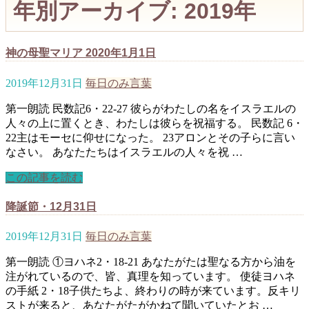
年別アーカイブ: 2019年
神の母聖マリア 2020年1月1日
2019年12月31日
毎日のみ言葉
第一朗読 民数記6・22-27 彼らがわたしの名をイスラエルの
人々の上に置くとき、わたしは彼らを祝福する。 民数記 6・
22主はモーセに仰せになった。 23アロンとその子らに言い
なさい。 あなたたちはイスラエルの人々を祝 …
この記事を読む
降誕節・12月31日
2019年12月31日
毎日のみ言葉
第一朗読 ①ヨハネ2・18-21 あなたがたは聖なる方から油を
注がれているので、皆、真理を知っています。 使徒ヨハネ
の手紙 2・18子供たちよ、終わりの時が来ています。反キリ
ストが来ると、あなたがたがかねて聞いていたとお …