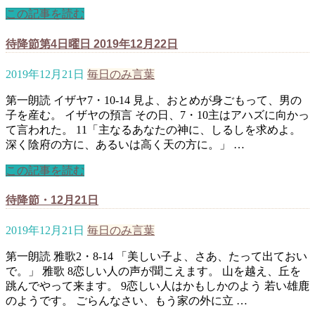
この記事を読む
待降節第4日曜日 2019年12月22日
2019年12月21日
毎日のみ言葉
第一朗読 イザヤ7・10-14 見よ、おとめが身ごもって、男の
子を産む。 イザヤの預言 その日、7・10主はアハズに向かっ
て言われた。 11「主なるあなたの神に、しるしを求めよ。
深く陰府の方に、あるいは高く天の方に。」 …
この記事を読む
待降節・12月21日
2019年12月21日
毎日のみ言葉
第一朗読 雅歌2・8-14 「美しい子よ、さあ、たって出ておい
で。」 雅歌 8恋しい人の声が聞こえます。 山を越え、丘を
跳んでやって来ます。 9恋しい人はかもしかのよう 若い雄鹿
のようです。 ごらんなさい、もう家の外に立 …