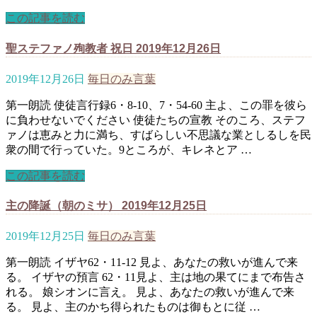
この記事を読む
聖ステファノ殉教者 祝日 2019年12月26日
2019年12月26日
毎日のみ言葉
第一朗読 使徒言行録6・8-10、7・54-60 主よ、この罪を彼ら
に負わせないでください 使徒たちの宣教 そのころ、ステフ
ァノは恵みと力に満ち、すばらしい不思議な業としるしを民
衆の間で行っていた。9ところが、キレネとア …
この記事を読む
主の降誕（朝のミサ） 2019年12月25日
2019年12月25日
毎日のみ言葉
第一朗読 イザヤ62・11-12 見よ、あなたの救いが進んで来
る。 イザヤの預言 62・11見よ、主は地の果てにまで布告さ
れる。 娘シオンに言え。 見よ、あなたの救いが進んで来
る。 見よ、主のかち得られたものは御もとに従 …