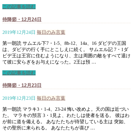
この記事を読む
待降節・12月24日
2019年12月24日
毎日のみ言葉
第一朗読 サムエル下7・1-5、8b-12、14a、16 ダビデの王国
は、ダビデの行く手にとこしえに続く。 サムエル記 7・1ダ
ビデ王は王宮に住むようになり、主は周囲の敵をすべて退け
て彼に安らぎをお与えになった。2王は預 …
この記事を読む
待降節・12月23日
2019年12月23日
毎日のみ言葉
第一朗読 マラキ3・1-4、23-24 悔い改めよ。天の国は近づい
た。 マラキの預言 3・1見よ、わたしは使者を送る。 彼はわ
が前に道を備える。 あなたたちが待望している主は 突如、
その聖所に来られる。 あなたたちが喜び …