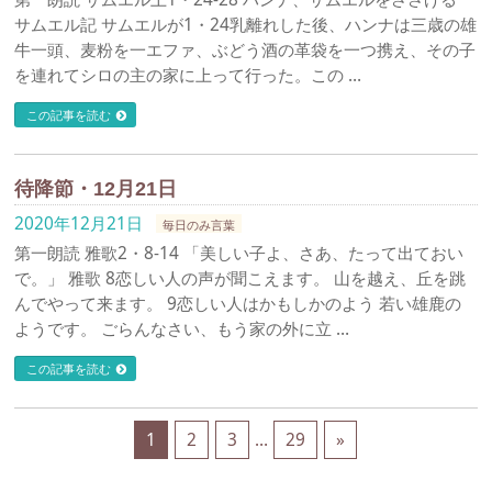
サムエル記 サムエルが1・24乳離れした後、ハンナは三歳の雄
牛一頭、麦粉を一エファ、ぶどう酒の革袋を一つ携え、その子
を連れてシロの主の家に上って行った。この …
この記事を読む
待降節・12月21日
2020年12月21日
毎日のみ言葉
第一朗読 雅歌2・8-14 「美しい子よ、さあ、たって出ておい
で。」 雅歌 8恋しい人の声が聞こえます。 山を越え、丘を跳
んでやって来ます。 9恋しい人はかもしかのよう 若い雄鹿の
ようです。 ごらんなさい、もう家の外に立 …
この記事を読む
1
2
3
…
29
»