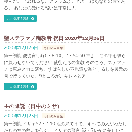
臨んだ。 「恐れるな、アブラムよ。 わたしはあなたの盾であ
る。 あなたの受ける報いは非常に大 …
この記事を読む
聖ステファノ殉教者 祝日 2020年12月26日
2020年12月26日
毎日のみ言葉
第一朗読 使徒言行録6・8-10、7・54-60 主よ、この罪を彼ら
に負わせないでください 使徒たちの宣教 そのころ、ステファ
ノは恵みと力に満ち、すばらしい不思議な業としるしを民衆の
間で行っていた。9ところが、キレネとア …
この記事を読む
主の降誕（日中のミサ）
2020年12月25日
毎日のみ言葉
第一朗読 イザヤ52・7-10 地の果てまで、すべての人がわたし
たちの神の救いを仰ぐ。 イザヤの預言 52・7いかに美しいこ